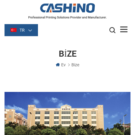
TR
BIZE
Ev
Bize