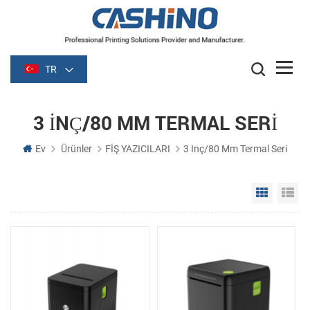
TR
3 INÇ/80 MM TERMAL SERI
Ev
Ürünler
FİŞ YAZICILARI
3 Inç/80 Mm Termal Seri
Grid Vie
Li