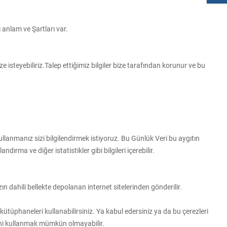
ı anlam ve Şartları var.
ize isteyebiliriz.Talep ettiğimiz bilgiler bize tarafından korunur ve bu
lanmanız sizi bilgilendirmek istiyoruz. Bu Günlük Veri bu aygıtın
rma ve diğer istatistikler gibi bilgileri içerebilir.
ın dahili bellekte depolanan internet sitelerinden gönderilir.
ütüphaneleri kullanabilirsiniz. Ya kabul edersiniz ya da bu çerezleri
erini kullanmak mümkün olmayabilir.