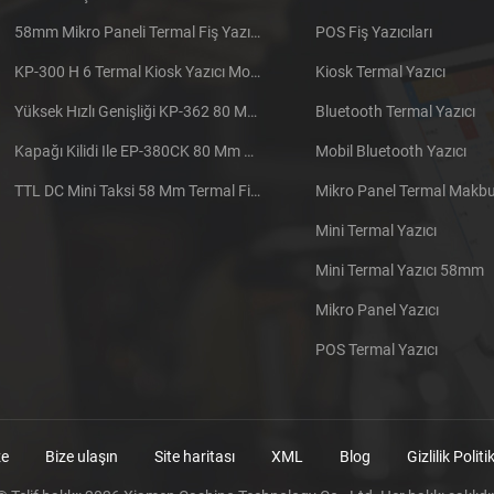
58mm Mikro Paneli Termal Fiş Yazıcı CSN-A1
POS Fiş Yazıcıları
KP-300 H 6 Termal Kiosk Yazıcı Modülü
Kiosk Termal Yazıcı
Yüksek Hızlı Genişliği KP-362 80 Mm Termal Yazıcı Kiosk
Bluetooth Termal Yazıcı
Kapağı Kilidi Ile EP-380CK 80 Mm Termal Yazıcı
Mobil Bluetooth Yazıcı
TTL DC Mini Taksi 58 Mm Termal Fiş Yazıcı Gömülü
Mikro Panel Termal Makbuz
Mini Termal Yazıcı
Mini Termal Yazıcı 58mm
Mikro Panel Yazıcı
POS Termal Yazıcı
ze
Bize ulaşın
Site haritası
XML
Blog
Gizlilik Politi