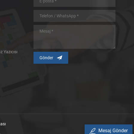
 Yazıcısı
kası
Mesaj Gönder