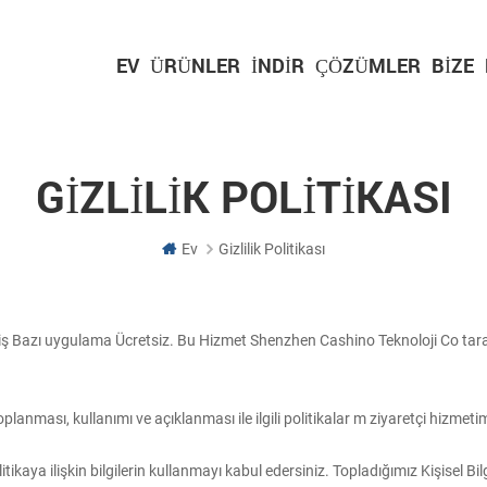
EV
ÜRÜNLER
İNDIR
ÇÖZÜMLER
BIZE
GIZLILIK POLITIKASI
Ev
Gizlilik Politikası
miş Bazı uygulama Ücretsiz. Bu Hizmet Shenzhen Cashino Teknoloji Co tara
toplanması, kullanımı ve açıklanması ile ilgili politikalar m ziyaretçi hizmet
a ilişkin bilgilerin kullanmayı kabul edersiniz. Topladığımız Kişisel Bilgile