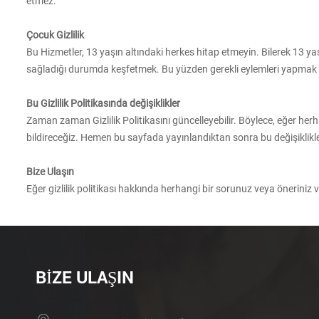
etmez.
Çocuk Gizlilik
Bu Hizmetler, 13 yaşın altındaki herkes hitap etmeyin. Bilerek 13 yaş
sağladığı durumda keşfetmek. Bu yüzden gerekli eylemleri yapmak müm
Bu Gizlilik Politikasında değişiklikler
Zaman zaman Gizlilik Politikasını güncelleyebilir. Böylece, eğer herha
bildireceğiz. Hemen bu sayfada yayınlandıktan sonra bu değişiklikler 
Bize Ulaşın
Eğer gizlilik politikası hakkında herhangi bir sorunuz veya önerini
BIZE ULAŞIN