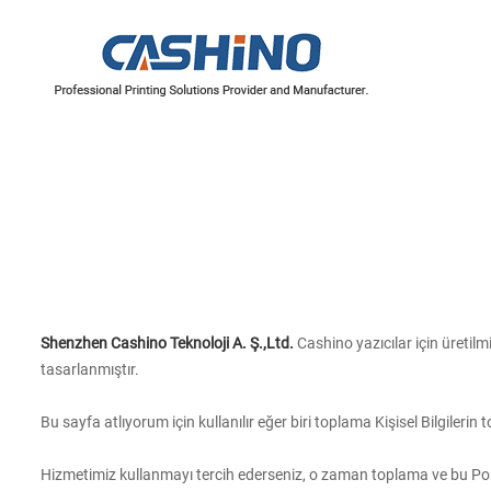
YAZICI MEKANİZMALARI
Termal Yazıcı Mekanizmaları
Etiket Yazıcı Mekanizmaları
Shenzhen Cashino Teknoloji A. Ş.,Ltd.
Cashino yazıcılar için üretil
tasarlanmıştır.
Bu sayfa atlıyorum için kullanılır
eğer biri toplama Kişisel Bilgilerin 
Hizmetimiz kullanmayı tercih ederseniz, o zaman toplama ve bu Politikay