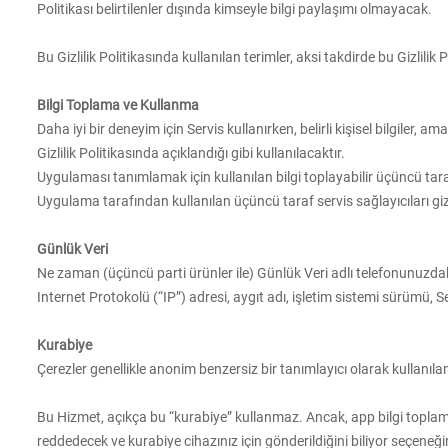
Politikası belirtilenler dışında kimseyle bilgi paylaşımı olmayacak.
Bu Gizlilik Politikasında kullanılan terimler, aksi takdirde bu Gizlil
Bilgi Toplama ve Kullanma
Daha iyi bir deneyim için Servis kullanırken, belirli kişisel bilgiler, 
Gizlilik Politikasında açıklandığı gibi kullanılacaktır.
Uygulaması tanımlamak için kullanılan bilgi toplayabilir üçüncü taraf
Uygulama tarafından kullanılan üçüncü taraf servis sağlayıcıları gizlil
Günlük Veri
Ne zaman (üçüncü parti ürünler ile) Günlük Veri adlı telefonunuzdak
Internet Protokolü (“IP”) adresi, aygıt adı, işletim sistemi sürümü, S
Kurabiye
Çerezler genellikle anonim benzersiz bir tanımlayıcı olarak kullanılan
Bu Hizmet, açıkça bu “kurabiye” kullanmaz. Ancak, app bilgi toplamak
reddedecek ve kurabiye cihazınız için gönderildiğini biliyor seçene