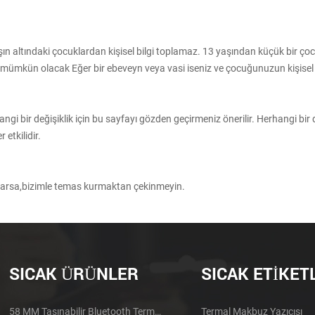
ın altındaki çocuklardan kişisel bilgi toplamaz. 13 yaşından küçük bir çocu
kün olacak Eğer bir ebeveyn veya vasi iseniz ve çocuğunuzun kişisel bilgil
ngi bir değişiklik için bu sayfayı gözden geçirmeniz önerilir. Herhangi bir d
etkilidir.
z varsa,bizimle temas kurmaktan çekinmeyin.
SICAK ÜRÜNLER
SICAK ETIKET
58 MM Taşınabilir Bluetooth Termal Yazıcı PTP-II
Termal Makbuz Yazıcısı