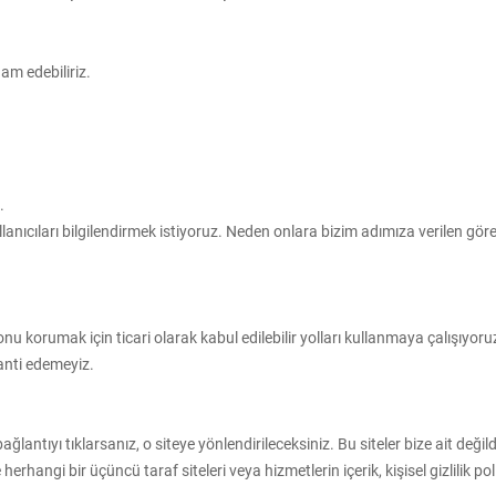
dam edebiliriz.
.
kullanıcıları bilgilendirmek istiyoruz. Neden onlara bizim adımıza verilen g
ce onu korumak için ticari olarak kabul edilebilir yolları kullanmaya çalış
anti edemeyiz.
ğlantıyı tıklarsanız, o siteye yönlendirileceksiniz. Bu siteler bize ait değild
herhangi bir üçüncü taraf siteleri veya hizmetlerin içerik, kişisel gizlilik