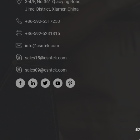
3-4/F, No.361 Qiaoying Road,
Jimei District, Xiamen,China
+86-592-5517253
+86-592-5231815
info@csntek.com
sales15@csntek.com
sales09@csntek.com
Bi