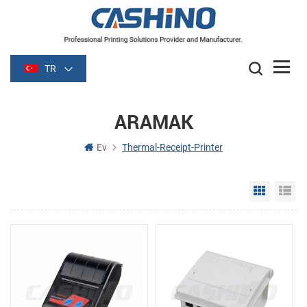
TR
ARAMAK
Ev
Thermal-Receipt-Printer
Grid Vie
Li