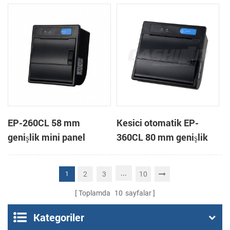
yazıcı
EP-260CL 58 mm
Kesici otomatik EP-
genişlik mini panel
360CL 80 mm genişlik
otomatik kesici termal
mini paneli termal yazıcı
yazıcı bağlama
...
2
3
10
1
Toplamda
10
sayfalar
Kategoriler