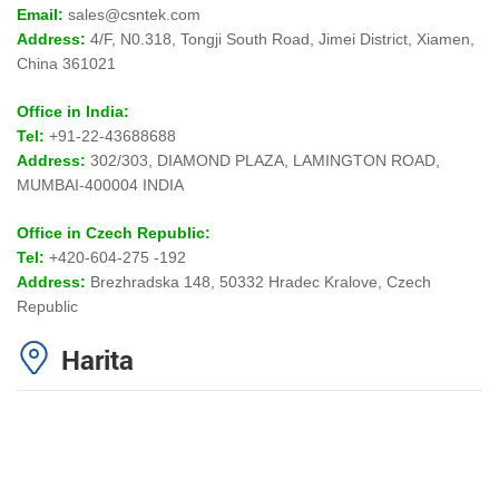
Email:
sales@csntek.com
Address:
4/F, N0.318, Tongji South Road, Jimei District, Xiamen,
China 361021
Office in India:
Tel:
+91-22-43688688
Address:
302/303, DIAMOND PLAZA, LAMINGTON ROAD,
MUMBAI-400004 INDIA
Office in Czech Republic:
Tel:
+420-604-275 -192
Address:
Brezhradska 148, 50332 Hradec Kralove, Czech
Republic
Harita