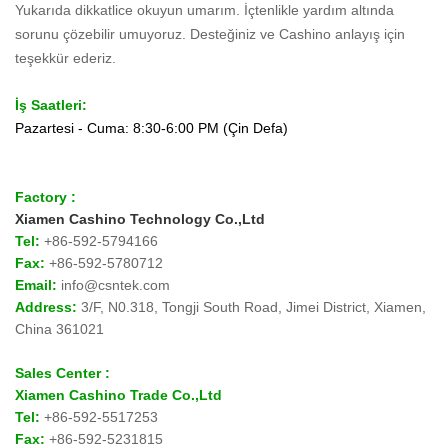
Yukarıda dikkatlice okuyun umarım. İçtenlikle yardım altında
sorunu çözebilir umuyoruz. Desteğiniz ve Cashino anlayış için
teşekkür ederiz.
İş Saatleri:
Pazartesi - Cuma: 8:30-6:00 PM (Çin Defa)
Factory :
Xiamen Cashino Technology Co.,Ltd
Tel:
+86-592-
5794166
Fax:
+86-592-
5780712
Email:
info@csntek.com
Address:
3/F, N0.318, Tongji South Road, Jimei District, Xiamen,
China 361021
Sales Center :
Xiamen Cashino Trade Co.,Ltd
Tel:
+86-592-
5517253
Fax:
+86-592-5231815