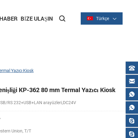
HABER
BIZE ULAŞIN
Türkçe
ermal Yazıcı Kiosk
enişliği KP-362 80 mm Termal Yazıcı Kiosk
USB/RS 232+USB+LAN arayüzleri,DC24V
V
stern Union, T/T