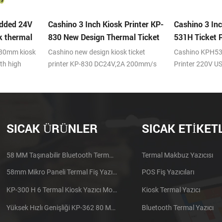
Printer KP-
Cashino 3 Inch Kiosk Printer KP-
Cashino 3 Inc
al Ticket
531H Ticket Printer
531 Ticket Pr
ice Machine
 ticket
Cashino KPH531 New Design Kiosk
Cashino KP-531
A 200mm/s
Printer 220V USB+Serial 24V 2A
Printer 220mm/
SICAK ÜRÜNLER
SICAK ETIKET
58 MM Taşınabilir Bluetooth Termal Yazıcı PTP-II
Termal Makbuz Yazıcısı
58mm Mikro Paneli Termal Fiş Yazıcı CSN-A1
POS Fiş Yazıcıları
KP-300 H 6 Termal Kiosk Yazıcı Modülü
Kiosk Termal Yazıcı
Yüksek Hızlı Genişliği KP-362 80 Mm Termal Yazıcı Kiosk
Bluetooth Termal Yazıcı