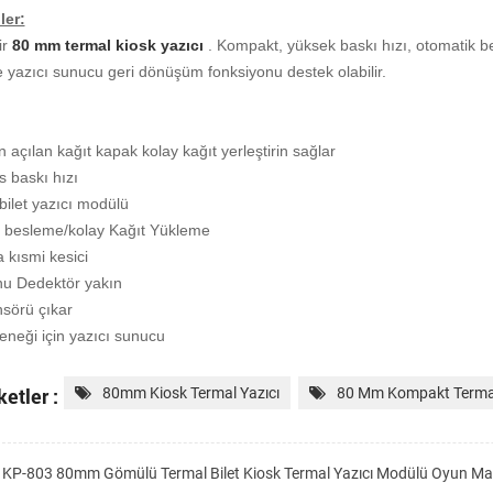
ler:
r
80 mm termal kiosk yazıcı
. Kompakt, yüksek baskı hızı, otomatik b
ve yazıcı sunucu geri dönüşüm fonksiyonu destek olabilir.
açılan kağıt kapak kolay kağıt yerleştirin sağlar
 baskı hızı
/bilet yazıcı modülü
k besleme/kolay Kağıt Yükleme
 kısmi kesici
nu Dedektör yakın
nsörü çıkar
çeneği için yazıcı sunucu
ketler :
80mm Kiosk Termal Yazıcı
80 Mm Kompakt Termal
KP-803 80mm Gömülü Termal Bilet Kiosk Termal Yazıcı Modülü Oyun Mak