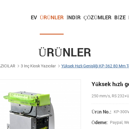
EV
ÜRÜNLER
İNDIR
ÇÖZÜMLER
BIZE
ÜRÜNLER
AZICILAR
3 Inç Kiosk Yazıcılar
Yüksek Hızlı Genişliği KP-362 80 Mm T
Yüksek hızlı g
250 mm/s, RS 232+
Ürün No.:
KP-300
Ödeme:
Paypal, We