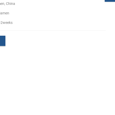
en, China
iamen
-2weeks