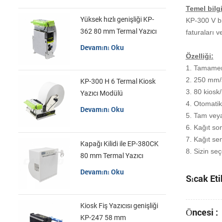
Temel bilgi
Yüksek hızlı genişliği KP-
KP-300 V bi
362 80 mm Termal Yazıcı
faturaları 
Kiosk
Devamını Oku
Özelliği:
1. Tamamen 
2. 250 mm/s
KP-300 H 6 Termal Kiosk
3. 80 kiosk
Yazıcı Modülü
4. Otomati
Devamını Oku
5. Tam veya
6. Kağıt so
7. Kağıt se
Kapağı Kilidi ile EP-380CK
8. Sizin se
80 mm Termal Yazıcı
Devamını Oku
Sıcak Eti
Kiosk Fiş Yazıcısı genişliği
Öncesi :
KP-247 58 mm