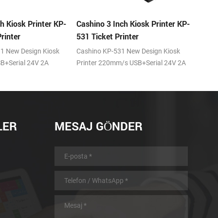
h Kiosk Printer KP-
KP-T300 3 inch embedded auto
KP-3
inter
cutter kiosk thermal printer
150 m
module
Tam/k
 New Design Kiosk
250mm/s printing speed,auto cutter,
s USB+Serial 24V 2A
RS232+USB/RS232+USB+LAN
interface,DC24V,adjustable direction
of paper holder
LER
MESAJ GÖNDER