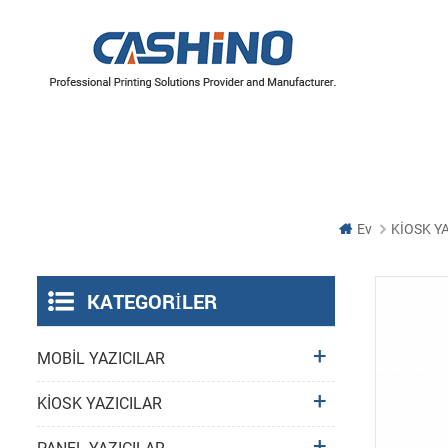
YAZICI MEKANİZMALARI
Termal Yazıcı Mekanizmaları
Etiket Yazıcı Mekanizmaları
Ev
KİOSK Y
KATEGORILER
MOBİL YAZICILAR
KİOSK YAZICILAR