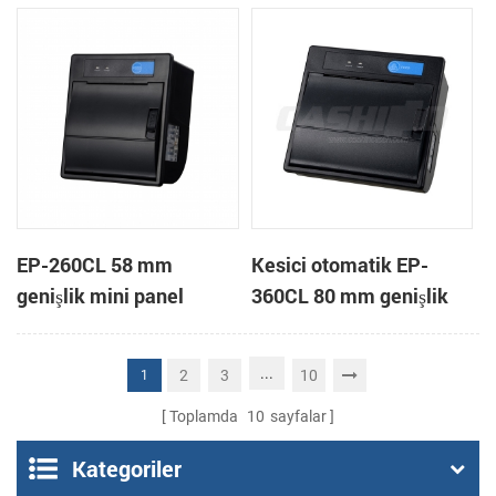
yazıcı
EP-260CL 58 mm
Kesici otomatik EP-
genişlik mini panel
360CL 80 mm genişlik
otomatik kesici termal
mini paneli termal yazıcı
yazıcı bağlama
...
2
3
10
1
Toplamda
10
sayfalar
Kategoriler