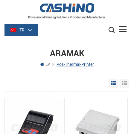
TR
ARAMAK
Ev
Pos-Thermal-Printer
Grid Vie
Li