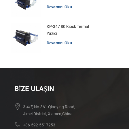
Devamını Oku
KP-347 80 Kiosk Termal
Yazıcı
Devamını Oku
BIZE ULAŞIN
3-4/F, No.361 Qiaoying Road,
Jimei District, Xiamen,China
+86-592-5517253