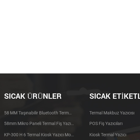
SICAK ÜRÜNLER
SICAK ETIKET
58 MM Taşınabilir Bluetooth Termal Yazıcı PTP-II
Termal Makbuz Yazıcısı
58mm Mikro Paneli Termal Fiş Yazıcı CSN-A1
POS Fiş Yazıcıları
KP-300 H 6 Termal Kiosk Yazıcı Modülü
Kiosk Termal Yazıcı