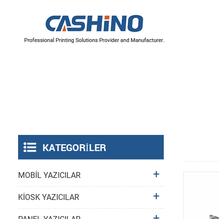
YAZICI MEKANİZMALARI
Termal Yazıcı Mekanizmaları
Etiket Yazıcı Mekanizmaları
KATEGORILER
MOBİL YAZICILAR
KİOSK YAZICILAR