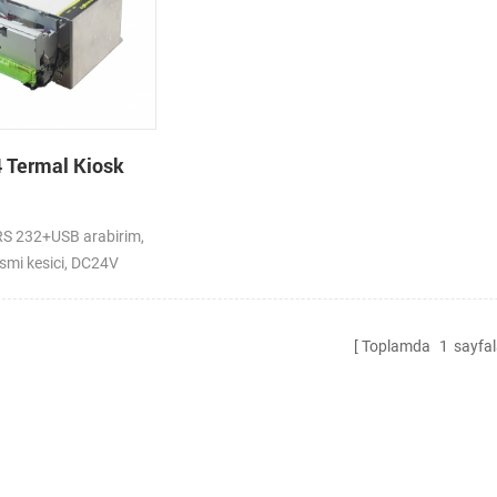
 Termal Kiosk
S 232+USB arabirim,
smi kesici, DC24V
Toplamda
1
sayfal