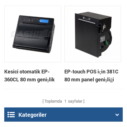
bağlama
ile termal yazıcı panel
kesici hız-
Kesici otomatik EP-
EP-touch POS için 381C
360CL 80 mm genişlik
80 mm panel genişliği
mini paneli termal yazıcı
termal yazıcı terminal
Toplamda
1
sayfalar
Kategoriler