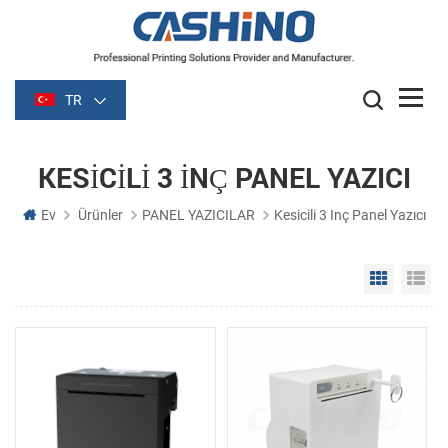
TR
KESICILI 3 INÇ PANEL YAZICI
Ev
Ürünler
PANEL YAZICILAR
Kesicili 3 Inç Panel Yazıcı
Grid Vie
Li