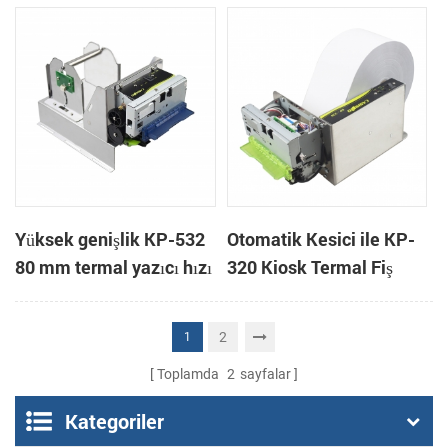
genişliği KP-220 58 mm
Yüksek genişlik KP-532
Otomatik Kesici ile KP-
80 mm termal yazıcı hızı
320 Kiosk Termal Fiş
kiosk
Yazıcı
2
1
Toplamda
2
sayfalar
Kategoriler