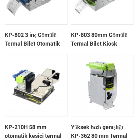
KP-802 3 inç Gömülü
KP-803 80mm Gömülü
Termal Bilet Otomatik
Termal Bilet Kiosk
Kesici Kiosk Termal
Termal Yazıcı Modülü
Yazıcı Bahis Kiosku İçin
oyun makinesi için
KP-210H 58 mm
Yüksek hızlı genişliği
otomatik kesici termal
KP-362 80 mm Termal