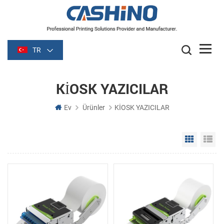
TR
KİOSK YAZICILAR
Ev
Ürünler
KİOSK YAZICILAR
Grid Vie
Li