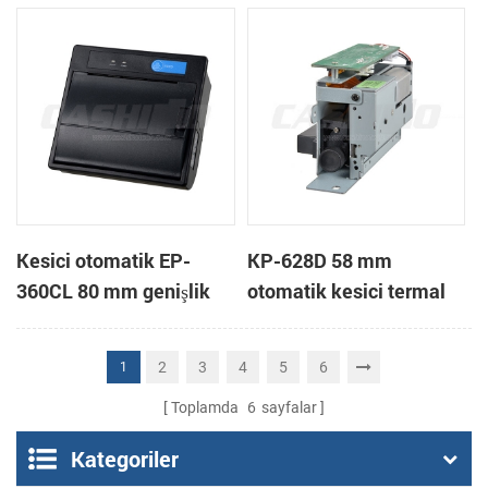
otomatik kesici termal
yazıcı bağlama
Kesici otomatik EP-
KP-628D 58 mm
360CL 80 mm genişlik
otomatik kesici termal
mini paneli termal yazıcı
yazıcı kiosk
2
3
4
5
6
1
Toplamda
6
sayfalar
Kategoriler