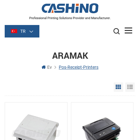
TR
ARAMAK
Ev
Pos-Receipt-Printers
Grid Vie
Li