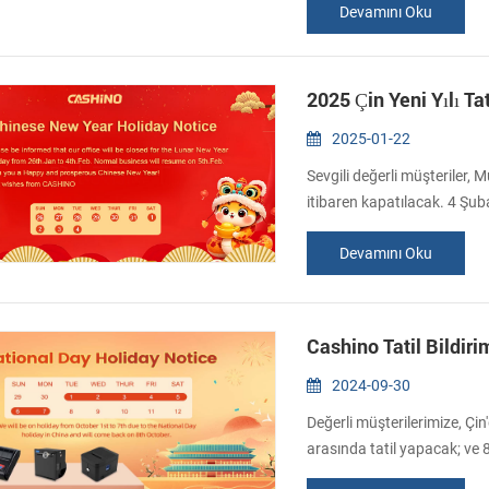
Devamını Oku
Merkezi'nde bize katılmaya
EuroShop 2026, dünyanın p
2025 Çin Yeni Yılı Tat
2025-01-22
Sevgili değerli müşteriler, M
itibaren kapatılacak. 4 Şub
desteğiniz için teşekkür eder
Devamını Oku
dönemde herhangi bir sorunu
döneceğiz. En iyi saygı, Cas
Cashino Tatil Bildiri
2024-09-30
Değerli müşterilerimize, Çin'
arasında tatil yapacak; ve
için üzgünüm, mesajı görür