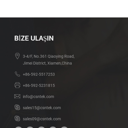
BIZE ULAŞIN
3-4/F, No.361 Qiaoying Road,
Jimei District, Xiamen,China
+86-592-5517253
+86-592-5231815
info@csntek.com
sales15@csntek.com
sales09@csntek.com