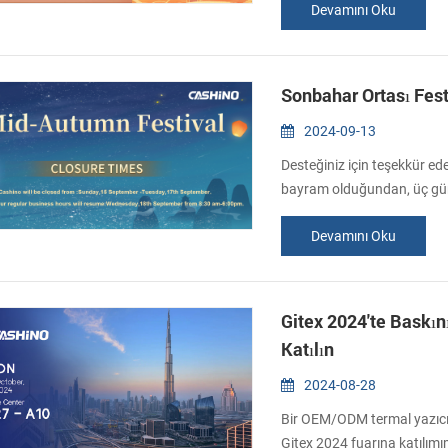
Devamını Oku
Ürünlerimiz hakkında bilgi a
yanıt vereceğiz mümk...
Sonbahar Ortası Festi
2024-09-13
Desteğiniz için teşekkür ed
bayram olduğundan, üç gün 
çalışmaya devam edeceğiz. 
Devamını Oku
sürede size geri dönüş yapa
Kutlu Olsun!...
Gitex 2024'te Baskı
Katılın
2024-08-28
Bir OEM/ODM termal yazıcı ü
Gitex 2024 fuarına katılı