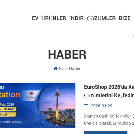
EV
ÜRÜNLER
İNDIR
ÇÖZÜMLER
BIZE
HABER
Ev
Haber
EuroShop 2026'da Xi
Çözümlerini Keşfedi
2026-01-29
Xiamen Cashino Teknoloji Ş
üreticisi olarak, EuroShop
tarihleri arasında, peraken