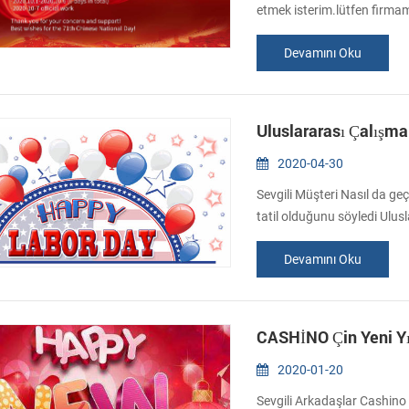
etmek isterim.lütfen firmam
Sonbahar Ortası Festival. h
Devamını Oku
Ekim herhangi bir rahatsızlık
Josefina Qiu e-posta : sal
Uluslararası Çalışma 
2020-04-30
Sevgili Müşteri Nasıl da geç
tatil olduğunu söyledi Ulusl
etkinlik için 6 geri getirir 
Devamını Oku
almak için, lütfen e-posta 
sales15@csntek.com . İlgini
CASHİNO Çin Yeni Yıl
2020-01-20
Sevgili Arkadaşlar Cashino Ç