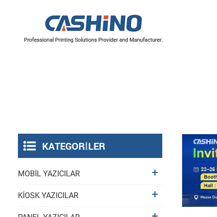
YAZICI MEKANİZMALARI
Termal Yazıcı Mekanizmaları
Etiket Yazıcı Mekanizmaları
KATEGORILER
MOBİL YAZICILAR
KİOSK YAZICILAR