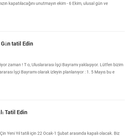
ızın kapatılacağını unutmayın ekim - 6 Ekim, ulusal gün ve
erhangi bir sipariş kabul edilecek, ancak işleme alınmayacaktır 7
tan dolayı özür dilerim. Eğer var bir şey acil, lütfen iletişim:
es15@csntek....
Gün tatil Edin
iyor zaman ! T o, Uluslararası İşçi Bayramı yaklaşıyor. Lütfen bizim
ararası İşçi Bayramı olarak izleyin planlanıyor : 1. 5 Mayıs bu e
Tatil sırasında, eğer bir şey acil termal yazıcı satın almak ya da cevap
yoluyla bize ulaşın gerekiyorsa: sales@csntek.com ya
...
ı Tatil Edin
in Yeni Yıl tatili için 22 Ocak-1 Şubat arasında kapalı olacak. Biz