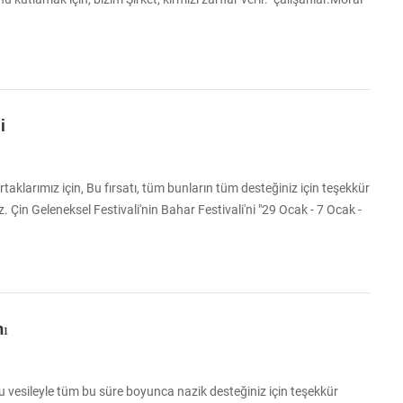
 için teşekkür ederiz ve tüm bunlar işbirliği yapın.
i
rtaklarımız için, Bu fırsatı, tüm bunların tüm desteğiniz için teşekkür
 Çin Geleneksel Festivali'nin Bahar Festivali'ni "29 Ocak - 7 Ocak -
 Ocak'tan" bir tatil olacağını unutmayın. Herhangi bir sipariş kabul
festivalinden sonraki ilk iş günü, 8 Şubat'a kadar işleme
nı
 vesileyle tüm bu süre boyunca nazik desteğiniz için teşekkür