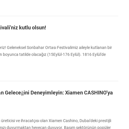
lmak isterseniz, bize bir mesaj bırakabilirsiniz; size en kısa sürede
vali'niz kutlu olsun!
eriz! Geleneksel Sonbahar Ortası Festivalimiz aileyle kutlanan bir
boyunca tatilde olacağız (15Eylül-176 Eylül). 1816 Eylül'de
Ürünlerimize danışmak isterseniz lütfen bize mesaj bırakın, en kısa
cağız. Anlayışınız için teşekkür ederiz. Sonbahar Ortası Festivaliniz
nın Geleceğini Deneyimleyin: Xiamen CASHINO'ya
reticisi ve ihracatçısı olan Xiamen Cashino, Dubai'deki prestijli
mımızı duyurmaktan heyecan duyuyor. Basım sektörünün popüler