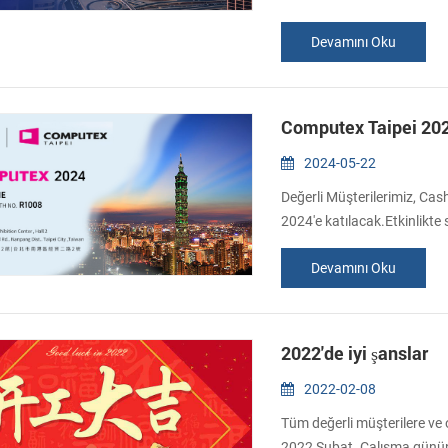
üreticisi olarak, tüm değerl
Devamını Oku
bize katılmaya içtenlikle d
Gitex, şirketlerin en son yen
Computex Taipei 202
2024-05-22
Değerli Müşterilerimiz, Cas
2024'e katılacak.Etkinlikte 
ziyaret etmeye içtenlikle da
Devamını Oku
Haziran 2024 Stand: NO.R
2022'de iyi şanslar
2022-02-08
Tüm değerli müşterilere ve or
2022 Şubat. Çalışma gününü 