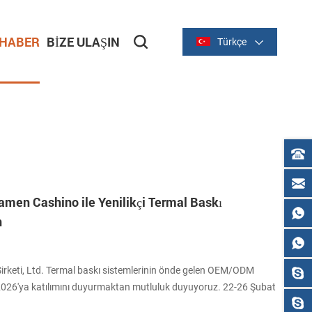
HABER
BIZE ULAŞIN
Türkçe
amen Cashino ile Yenilikçi Termal Baskı
n
irketi, Ltd. Termal baskı sistemlerinin önde gelen OEM/ODM
 2026'ya katılımını duyurmaktan mutluluk duyuyoruz. 22-26 Şubat
de donanımının geleceğini keşfetmek için sizi Düsseldorf Fuar