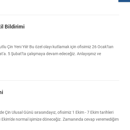
 davet ediyoruz. Perakende İnovasyonunun Geleceği İçin İşbirliği
erakende vizyonerler...
il Bildirimi
utlu Çin Yeni Yılı! Bu özel olayı kutlamak için ofisimiz 26 Ocak'tan
at'a. 5 Şubat'ta çalışmaya devam edeceğiz. Anlayışınız ve
iz. Size ve ailenize yılanın müreffeh ve neşeli bir yılı diliyoruz! Bu
z varsa, lütfen bir mesaj bırakın ve en kısa sürede size geri
...
mi
de Çin Ulusal Günü sırasındayız, ofisimiz 1 Ekim - 7 Ekim tarihleri ​​
 8 Ekim'de normal işimize döneceğiz. Zamanında cevap veremediğim
 görmez size cevap vereceğim. Her şeyin yolunda gitmesini dilerim