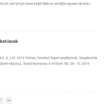
u bir yeni yıl için sıcak kalpli dilek en sevdiğin eşyaları ile dolu !
katılacak
A. Ş., Ltd. 2019 Türkiye, İstanbul Taipei sergileyecek. Saygılarımla
davet ediyoruz. Stand Numarası: A-44Tarih: Eki. 06 - 10, 2019
 centreoff Sheikh Zayed Road, PO Box 9292'yi, Dubai
7