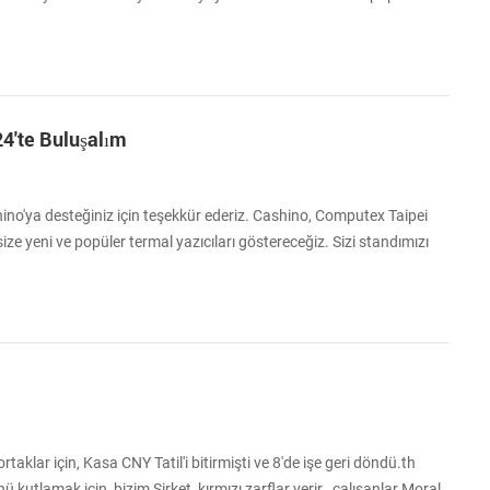
i müşterilerimizi ve sektör profesyonellerini bu olağanüstü etkinlikte
avet ediyoruz. Dünyanın en büyük teknoloji fuarlarından biri olan
...
4'te Buluşalım
hino'ya desteğiniz için teşekkür ederiz. Cashino, Computex Taipei
size yeni ve popüler termal yazıcıları göstereceğiz. Sizi standımızı
vet ediyoruz. Ekleyin:Nangang Sergi Merkezi, Salon 2. Tarih: 4 - 7
1008.
taklar için, Kasa CNY Tatil'i bitirmişti ve 8'de işe geri döndü.th
kutlamak için, bizim Şirket, kırmızı zarflar verir. çalışanlar.Moral