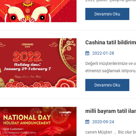
iyi şanslar. Nazik desteğiniz
Devamını Oku
Cashina tatil bildirim
2022-01-28
Değerli müşterilerimize ve o
etmenizi sağlamak istiyoruz.
7 Ocak - 7 Ocak - 7 Ocak - 7
Devamını Oku
edilecektir, ancak ilkbahar 
koyulmayacaktır. Her...
milli bayram tatil ila
2020-09-24
canım Müşteri ， Biz olur bu