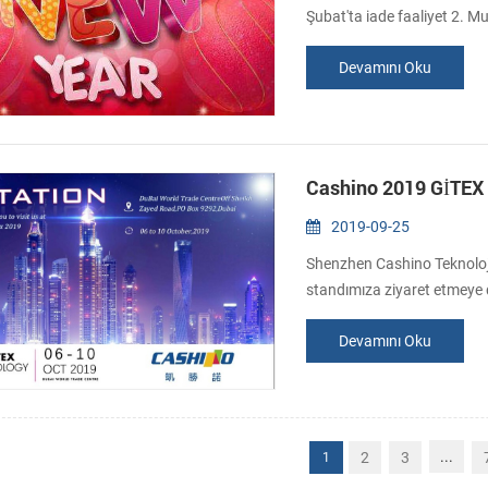
Şubat'ta iade faaliyet 2. Mutl
Devamını Oku
Cashino 2019 GİTEX 
2019-09-25
Shenzhen Cashino Teknoloji 
standımıza ziyaret etmeye 
Adres: DuBai Dünya Ticaret
Devamını Oku
...
2
3
1