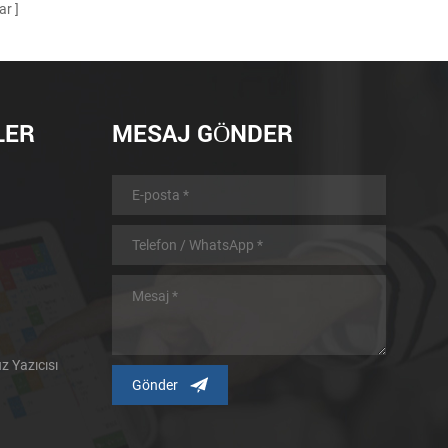
ar
LER
MESAJ GÖNDER
 Yazıcısı