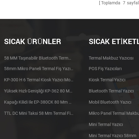
Toplamda
7
sayfal
SICAK ÜRÜNLER
SICAK ETIKET
58 MM Taşınabilir Bluetooth Termal Yazıcı PTP-II
Termal Makbuz Yazıcısı
58mm Mikro Paneli Termal Fiş Yazıcı CSN-A1
POS Fiş Yazıcıları
KP-300 H 6 Termal Kiosk Yazıcı Modülü
Kiosk Termal Yazıcı
Yüksek Hızlı Genişliği KP-362 80 Mm Termal Yazıcı Kiosk
Bluetooth Termal Yazıcı
Kapağı Kilidi Ile EP-380CK 80 Mm Termal Yazıcı
Mobil Bluetooth Yazıcı
TTL DC Mini Taksi 58 Mm Termal Fiş Yazıcı Gömülü
Mikro Panel Termal Makbuz
Mini Termal Yazıcı
Mini Termal Yazıcı 58mm