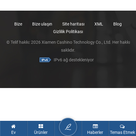
Bize
Bize ulaşın
Site haritası
XML
Blog
Gizlilik Politikası
© Telif hakkı: 2026 Xiamen Cashino Technology Co., Ltd. Her hakkı
saklıdır.
IPv6 ağ destekleniyor
Ev
Ürünler
Haberler
Temas Etmek