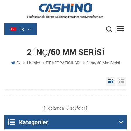
TR
2 INÇ/60 MM SERISI
Ev
Ürünler
ETİKET YAZICILARI
2 Inç/60 Mm Serisi
Grid Vie
Li
Toplamda
0
sayfalar
Kategoriler