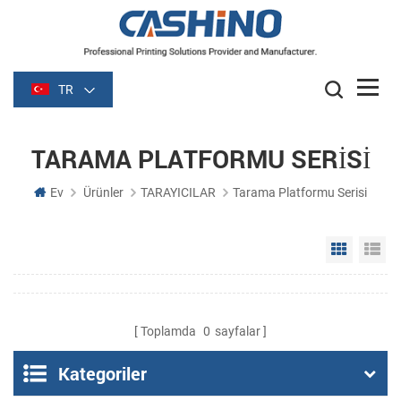
TR
TARAMA PLATFORMU SERISI
Ev
Ürünler
TARAYICILAR
Tarama Platformu Serisi
Grid Vie
Li
Toplamda
0
sayfalar
Kategoriler