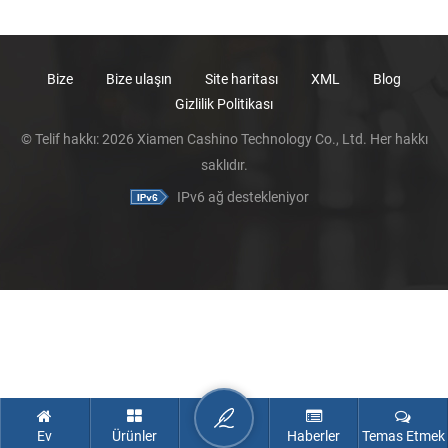
Bize
Bize ulaşın
Site haritası
XML
Blog
Gizlilik Politikası
© Telif hakkı: 2026 Xiamen Cashino Technology Co., Ltd. Her hakkı
saklıdır.
IPv6 ağ destekleniyor
Ev
Ürünler
Haberler
Temas Etmek