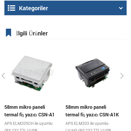
Kategoriler
İlgili Ürünler
58mm mikro paneli
58mm mikro paneli
C
termal fiş yazıcı CSN-A1
termal fiş yazıcı CSN-A1K
te
APS ELM205CH ile uyumlu
APS ELM203 ile uyumlu-
RS
(RS 232,TTL)/USB
LV/HS (RS 232,TTL)/USB
V