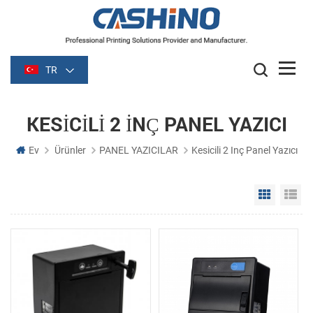
TR
KESICILI 2 INÇ PANEL YAZICI
Ev
Ürünler
PANEL YAZICILAR
Kesicili 2 Inç Panel Yazıcı
Grid Vie
Li