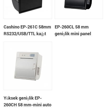
Cashino EP-261C 58mm
EP-260CL 58 mm
RS232/USB/TTL kağıt
genişlik mini panel
yakın uç gömülü panel
otomatik kesici termal
otomatik kesici ile
yazıcı bağlama
termal makbuz bilet
yazıcısı
Yüksek genişlik EP-
260CH 58 mm-mini auto