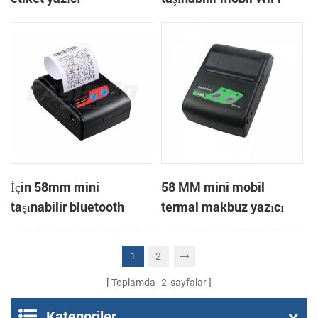
termal yazıcı
İçin 58mm mini
58 MM mini mobil
taşınabilir bluetooth
termal makbuz yazıcı
termal makbuz yazıcı
PTP-II
mobil
2
1
Toplamda
2
sayfalar
Kategoriler