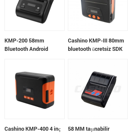
KMP-200 58mm
Cashino KMP-III 80mm
Bluetooth Android
bluetooth ücretsiz SDK
Taşınabilir Termal Fiş
el tipi mobil mini
Yazıcısı
taşınabilir makbuz
yazıcısı
Cashino KMP-400 4 inç
58 MM taşınabilir