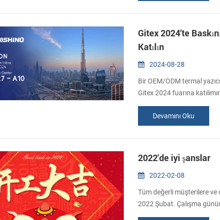
Kutlu Olsun!...
Gitex 2024'te Baskı
Katılın
2024-08-28
Bir OEM/ODM termal yazıcı ü
Gitex 2024 fuarına katılı
üreticisi olarak, tüm değerl
Devamını Oku
bize katılmaya içtenlikle d
Gitex, şirketlerin en son yen
2022'de iyi şanslar
2022-02-08
Tüm değerli müşterilere ve or
2022 Şubat. Çalışma gününü 
iyi şanslar. Nazik desteğiniz