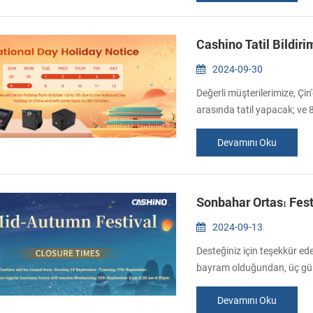
döneceğiz. En iyi saygı, Cas
Cashino Tatil Bildiri
2024-09-30
Değerli müşterilerimize, Çin'
arasında tatil yapacak; ve
için üzgünüm, mesajı görür
Devamını Oku
Ürünlerimiz hakkında bilgi a
yanıt vereceğiz mümk...
Sonbahar Ortası Festi
2024-09-13
Desteğiniz için teşekkür ed
bayram olduğundan, üç gün 
çalışmaya devam edeceğiz. 
Devamını Oku
sürede size geri dönüş yapa