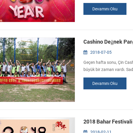
Devamını Oku
Cashino Değnek Parça
2018-07-05
Geçen hafta sonu, Çin Cashi
büyük bir zaman vardı. Sade
oynadı. Takım oluşturma faa
Devamını Oku
dahil. Birlikte bir ekip olara
keşfetmek birbirimizin güç..
2018 Bahar Festivali 
2018-02-11