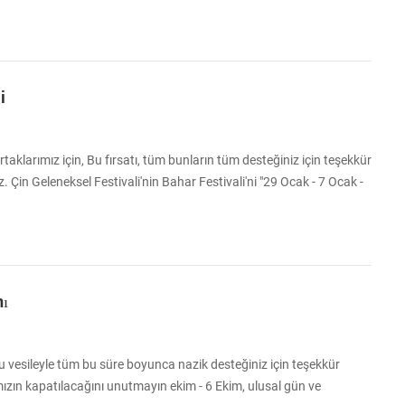
i
rtaklarımız için, Bu fırsatı, tüm bunların tüm desteğiniz için teşekkür
 Çin Geleneksel Festivali'nin Bahar Festivali'ni "29 Ocak - 7 Ocak -
 Ocak'tan" bir tatil olacağını unutmayın. Herhangi bir sipariş kabul
festivalinden sonraki ilk iş günü, 8 Şubat'a kadar işleme
nı
 vesileyle tüm bu süre boyunca nazik desteğiniz için teşekkür
ızın kapatılacağını unutmayın ekim - 6 Ekim, ulusal gün ve