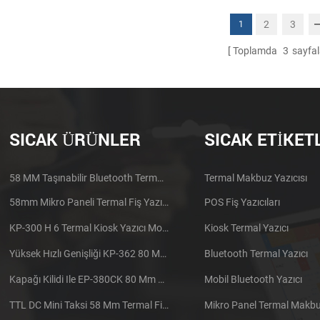
2
3
1
Toplamda
3
sayfal
SICAK ÜRÜNLER
SICAK ETIKET
58 MM Taşınabilir Bluetooth Termal Yazıcı PTP-II
Termal Makbuz Yazıcısı
58mm Mikro Paneli Termal Fiş Yazıcı CSN-A1
POS Fiş Yazıcıları
KP-300 H 6 Termal Kiosk Yazıcı Modülü
Kiosk Termal Yazıcı
Yüksek Hızlı Genişliği KP-362 80 Mm Termal Yazıcı Kiosk
Bluetooth Termal Yazıcı
Kapağı Kilidi Ile EP-380CK 80 Mm Termal Yazıcı
Mobil Bluetooth Yazıcı
TTL DC Mini Taksi 58 Mm Termal Fiş Yazıcı Gömülü
Mikro Panel Termal Makbuz