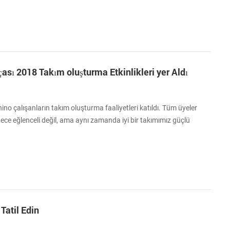
sı 2018 Takım oluşturma Etkinlikleri yer Aldı
no çalışanların takım oluşturma faaliyetleri katıldı. Tüm üyeler
ce eğlenceli değil, ama aynı zamanda iyi bir takımımız güçlü
liyetleri heights, duvar, güven düşüşü, mayın tarlası için kafa
k çalışmak, takımlarını her üyesi ile etkin bir şekilde iletişim kurmak,
.
Tatil Edin