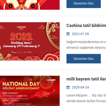
Devamını Oku
Cashina tatil bildirim
2022-01-28
Değerli müşterilerimize ve o
etmenizi sağlamak istiyoruz.
7 Ocak - 7 Ocak - 7 Ocak - 7
Devamını Oku
edilecektir, ancak ilkbahar 
koyulmayacaktır. Her...
milli bayram tatil ila
2020-09-24
canım Müşteri ， Biz olur bu
etmek isterim.lütfen firmam