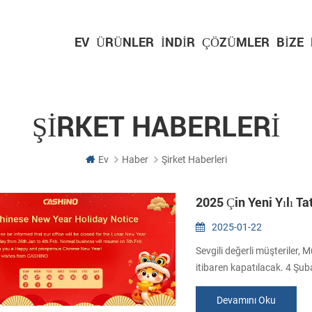
EV
ÜRÜNLER
İNDIR
ÇÖZÜMLER
BIZE
ŞIRKET HABERLERI
Ev
Haber
Şirket Haberleri
2025 Çin Yeni Yılı Tat
2025-01-22
Sevgili değerli müşteriler, M
itibaren kapatılacak. 4 Şub
desteğiniz için teşekkür eder
Devamını Oku
dönemde herhangi bir sorunu