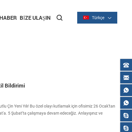
HABER
BIZE ULAŞIN
Türkçe
il Bildirimi
utlu Çin Yeni Yılı! Bu özel olayı kutlamak için ofisimiz 26 Ocak'tan
at'a. 5 Şubat'ta çalışmaya devam edeceğiz. Anlayışınız ve
iz. Size ve ailenize yılanın müreffeh ve neşeli bir yılı diliyoruz! Bu
z varsa, lütfen bir mesaj bırakın ve en kısa sürede size geri