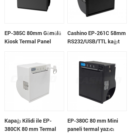
EP-385C 80mm Gömülü
Cashino EP-261C 58mm
Kiosk Termal Panel
RS232/USB/TTL kağıt
Makbuzu Yazıcı
yakın uç gömülü panel
Otomatik Kesici
otomatik kesici ile
termal makbuz bilet
yazıcısı
Kapağı Kilidi ile EP-
EP-380C 80 mm Mini
380CK 80 mm Termal
paneli termal yazıcı