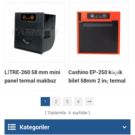
otomatik kesici termal
yazıcı bağlama
LİTRE-260 58 mm mini
Cashino EP-250 küçük
panel termal makbuz
bilet 58mm 2 inç termal
yazıcı desteği nakit
makbuz termal yazıcı
kutusu
RS232/USB/TTL ile
2
3
4
1
Toplamda
4
sayfalar
Kategoriler