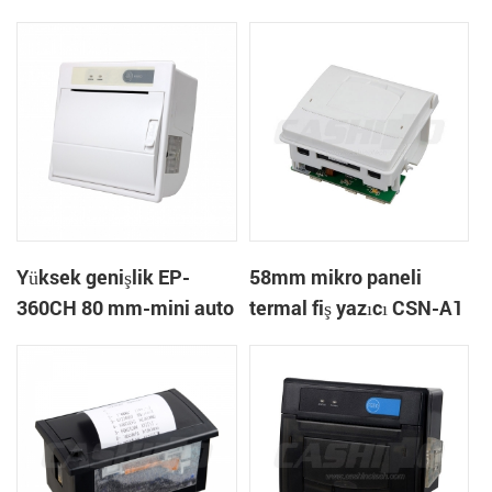
Yazıcı
bağlama
Yüksek genişlik EP-
58mm mikro paneli
360CH 80 mm-mini auto
termal fiş yazıcı CSN-A1
ile termal yazıcı panel
kesici hız-