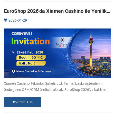
EuroShop 2026'da Xiamen Cashino ile Yenilikçi Termal Baskı Çözümlerini Keşfedin
2026-01-29
Xiamen Cashino Teknoloji Şirketi, Ltd. Termal baskı sistemlerinin
önde gelen OEM/ODM üreticisi olarak, EuroShop 2026'ya katılımını
duyurmaktan mutluluk duyuyoruz. 22-26 Şubat tarihleri arasında,
perak...
Devamını Oku