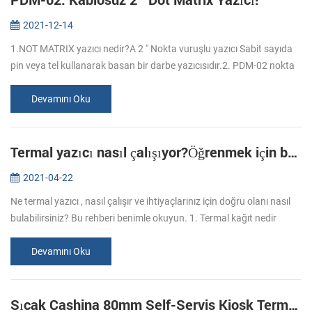
2021-12-14
1.NOT MATRIX yazıcı nedir?A 2 '' Nokta vuruşlu yazıcı Sabit sayıda
pin veya tel kullanarak basan bir darbe yazıcısıdır.2. PDM-02 nokta
matris yazıcısının avantajları nelerdir? Avantajı Nokta vuruşlu y...
Devamını Oku
Termal yazıcı nasıl çalışıyor?Öğrenmek için bu rehberi okuyun.
2021-04-22
Ne termal yazıcı , nasıl çalışır ve ihtiyaçlarınız için doğru olanı nasıl
bulabilirsiniz? Bu rehberi benimle okuyun. 1. Termal kağıt nedir
biliyor musunuz? Termal kağıt, yüksek kaliteli bazlı kağıda "...
Devamını Oku
Sıcak Cashina 80mm Self-Servis Kiosk Termal Yazıcı KP-347 Size Seçiniz.