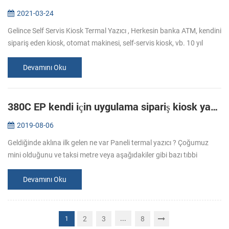
2021-03-24
Gelince Self Servis Kiosk Termal Yazıcı , Herkesin banka ATM, kendini
sipariş eden kiosk, otomat makinesi, self-servis kiosk, vb. 10 yıl
boyunca termal yazıcılarda. Bugün, bizim sıcaktan birini tanıtı...
Devamını Oku
380C EP kendi için uygulama sipariş kiosk yazıcı - -
2019-08-06
Geldiğinde aklına ilk gelen ne var Paneli termal yazıcı ? Çoğumuz
mini olduğunu ve taksi metre veya aşağıdakiler gibi bazı tıbbi
cihazlar için gömülü olurdu: Ama kendi kendine sipariş kiosk
makinesi ç...
Devamını Oku
...
2
3
8
1