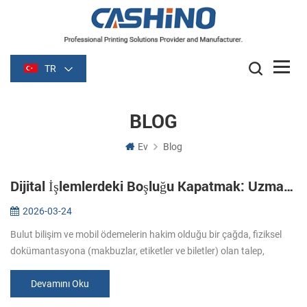
TR
BLOG
Ev
Blog
Dijital İşlemlerdeki Boşluğu Kapatmak: Uzmanlaşmış Baskı Çözümlerinin Stratejik Rolü
2026-03-24
Bulut bilişim ve mobil ödemelerin hakim olduğu bir çağda, fiziksel
dokümantasyona (makbuzlar, etiketler ve biletler) olan talep,
operasyonel bütünlüğün temel taşlarından biri olmaya devam
ediyor. Hızl...
Devamını Oku