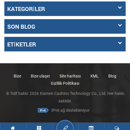
KATEGORILER
SON BLOG
ETIKETLER
Bize
Bize ulaşın
Site haritası
XML
Blog
Gizlilik Politikası
© Telif hakkı: 2026 Xiamen Cashino Technology Co., Ltd. Her hakkı
saklıdır.
IPv6 ağ destekleniyor