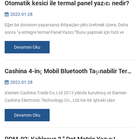
Otomatik kesici ile termal panel yazıcı nedir?
2022-01-28
Eğer bir donanım yaparsanız ihtiyaçları çıktı üretmek üzere, Daha
sonra “a entegre termal Panel Yazıcı ”Bunu yapmak için hızlı ve
kolay bir yol olabilir！ Panel Yazıcılar nelerdir? Panel yazıcılar, küç...
Devamını Oku
Cashina 4-inç Mobil Bluetooth Taşınabilir Termal Yazıcı
2022-01-28
Xiamen Cashina Trade Co, Ltd 2013 yılında kurulmuş ve Xiamen
Cashina Electronic Technology Co., Ltd.'nin bir iştiraki olan
profesyonel bir baskı çözümleri sağlayıcısı olarak ve Ar-Ge, üretim ve
pazarl...
Devamını Oku
PDM-02: Kablosuz 2 '' Dot Matrix Yazıcı!