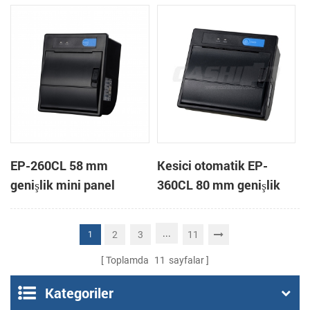
yazıcı
EP-260CL 58 mm
Kesici otomatik EP-
genişlik mini panel
360CL 80 mm genişlik
otomatik kesici termal
mini paneli termal yazıcı
yazıcı bağlama
...
2
3
11
1
Toplamda
11
sayfalar
Kategoriler