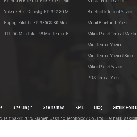
KP-300 H 6 Termal Kiosk Yazıcı Modülü
Kiosk Termal Yazıcı
Yüksek Hızlı Genişliği KP-362 80 Mm Termal Yazıcı Kiosk
Bluetooth Termal Yazıcı
Kapağı Kilidi Ile EP-380CK 80 Mm Termal Yazıcı
Mobil Bluetooth Yazıcı
TTL DC Mini Taksi 58 Mm Termal Fiş Yazıcı Gömülü
Mikro Panel Termal Makbuz
Mini Termal Yazıcı
Mini Termal Yazıcı 58mm
Mikro Panel Yazıcı
POS Termal Yazıcı
ze
Bize ulaşın
Site haritası
XML
Blog
Gizlilik Politi
© Telif hakkı: 2026 Xiamen Cashino Technology Co., Ltd. Her hakkı saklıdır
IPv6 ağ destekleniyor