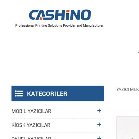
YAZICI MEKANİZMALARI
Termal Yazıcı Mekanizmaları
Etiket Yazıcı Mekanizmaları
YAZICI ME
KATEGORILER
MOBİL YAZICILAR
KİOSK YAZICILAR