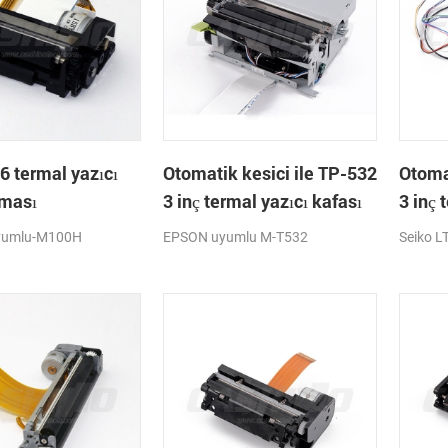
6 termal yazıcı
Otomatik kesici ile TP-532
Otoma
ması
3 inç termal yazıcı kafası
3 inç 
uyumlu-M100H
EPSON uyumlu M-T532
Seiko L