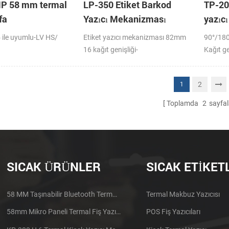
P 58 mm termal
LP-350 Etiket Barkod
TP-20
fa
Yazıcı Mekanizması
yazıc
ile uyumlu-LV HS/
Etiket yazıcı mekanizması 82mm
90°/180
16 kağıt genişliği-
Kağıt g
2
1
Toplamda
2
sayfal
SICAK ÜRÜNLER
SICAK ETIKET
58 MM Taşınabilir Bluetooth Termal Yazıcı PTP-II
Termal Makbuz Yazıcısı
58mm Mikro Paneli Termal Fiş Yazıcı CSN-A1
POS Fiş Yazıcıları