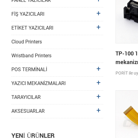
PANEL YAZICILAR
FİŞ YAZICILARI
ETİKET YAZICILARI
Cloud Printers
TP-100 1
Wristband Printers
mekaniz
POS TERMİNALİ
PORİT ile 
YAZICI MEKANİZMALARI
TARAYICILAR
AKSESUARLAR
YENI ÜRÜNLER