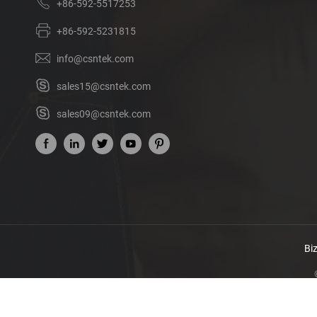
+86-592-5517253
+86-592-5231815
info@csntek.com
sales15@csntek.com
sales09@csntek.com
Bi