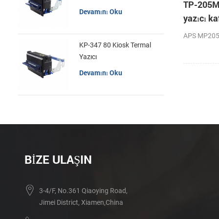
TP-205M
Devamını Oku
yazıcı ka
APS MP205 
KP-347 80 Kiosk Termal
Yazıcı
Devamını Oku
BIZE ULAŞIN
3-4/F, No.361 Qiaoying Road,
Jimei District, Xiamen,China