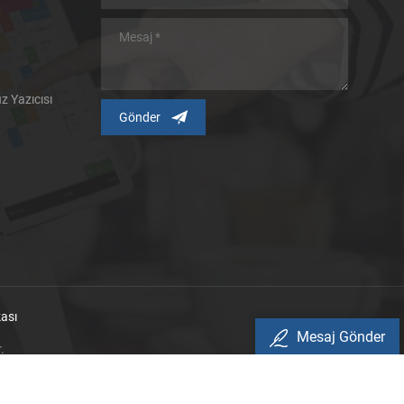
 Yazıcısı
kası
Mesaj Gönder
.