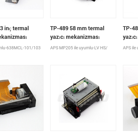
3 inç termal
TP-489 58 mm termal
TP-48
ekanizması
yazıcı mekanizması
yazıcı
umlu-638MCL-101/103
APS MP205 ile uyumlu-LV HS/
APS ile