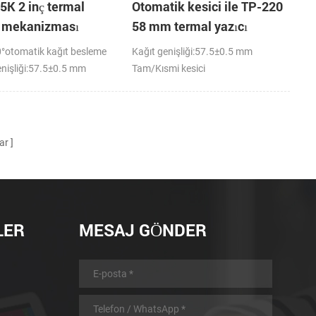
5K 2 inç termal
Otomatik kesici ile TP-220
ı mekanizması
58 mm termal yazıcı
mekanizması
°otomatik kağıt besleme
Kağıt genişliği:57.5±0.5 mm
enişliği:57.5±0.5 mm
Tam/Kısmi kesici
ar
LER
MESAJ GÖNDER