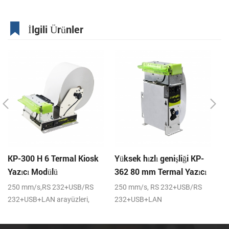
İlgili Ürünler
KP-300 H 6 Termal Kiosk
Yüksek hızlı genişliği KP-
Y
Yazıcı Modülü
362 80 mm Termal Yazıcı
mm
Kiosk
k
250 mm/s,RS 232+USB/RS
250 mm/s, RS 232+USB/RS
20
232+USB+LAN arayüzleri,
232+USB+LAN
ba
Tam veya kısmi kesici, DC24V
arayüzleri,DC24V