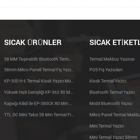
SICAK ÜRÜNLER
SICAK ETIKET
58 MM Taşınabilir Bluetooth Termal Yazıcı PTP-II
Termal Makbuz Yazıcısı
58mm Mikro Paneli Termal Fiş Yazıcı CSN-A1
POS Fiş Yazıcıları
KP-300 H 6 Termal Kiosk Yazıcı Modülü
Kiosk Termal Yazıcı
Yüksek Hızlı Genişliği KP-362 80 Mm Termal Yazıcı Kiosk
Bluetooth Termal Yazıcı
Kapağı Kilidi Ile EP-380CK 80 Mm Termal Yazıcı
Mobil Bluetooth Yazıcı
TTL DC Mini Taksi 58 Mm Termal Fiş Yazıcı Gömülü
Mikro Panel Termal Makbuz
Mini Termal Yazıcı
Mini Termal Yazıcı 58mm