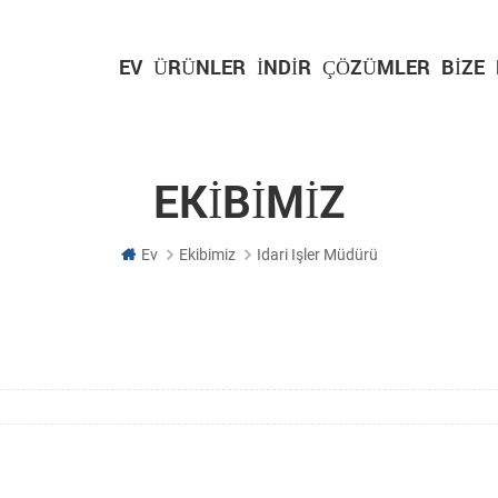
EV
ÜRÜNLER
İNDIR
ÇÖZÜMLER
BIZE
EKIBIMIZ
Ev
Ekibimiz
Idari Işler Müdürü