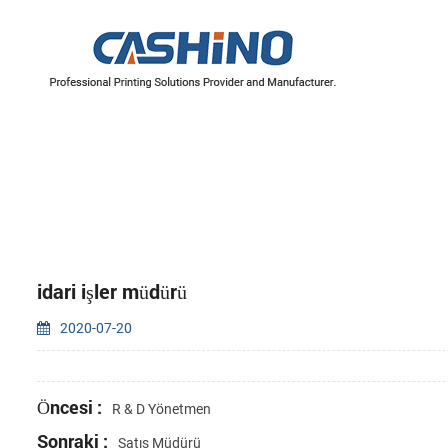
YAZICI MEKANİZMALARI
Termal Yazıcı Mekanizmaları
Etiket Yazıcı Mekanizmaları
idari işler müdürü
2020-07-20
Öncesi :
R & D Yönetmen
Sonraki :
Satış Müdürü