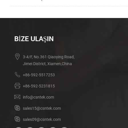
BIZE ULAŞIN
3-4/F, No.361 Qiaoying Road,
Jimei District, Xiamen,China
+86-592-5517253
+86-592-5231815
info@csntek.com
sales15@csntek.com
sales09@csntek.com