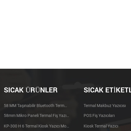
SICAK ÜRÜNLER
SICAK ETIKET
58 MM Taşınabilir Bluetooth Termal Yazıcı PTP-II
Termal Makbuz Yazıcısı
58mm Mikro Paneli Termal Fiş Yazıcı CSN-A1
POS Fiş Yazıcıları
KP-300 H 6 Termal Kiosk Yazıcı Modülü
Kiosk Termal Yazıcı