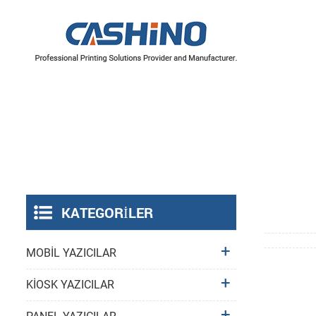
YAZICI MEKANİZMALARI
Termal Yazıcı Mekanizmaları
Etiket Yazıcı Mekanizmaları
KATEGORILER
MOBİL YAZICILAR
KİOSK YAZICILAR