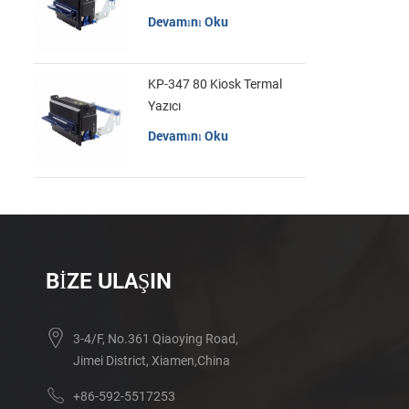
Devamını Oku
KP-347 80 Kiosk Termal
Yazıcı
Devamını Oku
BIZE ULAŞIN
3-4/F, No.361 Qiaoying Road,
Jimei District, Xiamen,China
+86-592-5517253