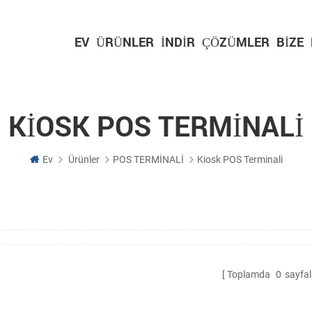
EV
ÜRÜNLER
İNDIR
ÇÖZÜMLER
BIZE
KIOSK POS TERMINALI
Ev
Ürünler
POS TERMİNALİ
Kiosk POS Terminali
Toplamda
0
sayfal