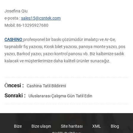
Josefina Qiu
e-posta :
sales15@csntek.com
Mobil: 86-13295927680
CASHINO
profesyonel bir baskı çözümüdür imalatçı ve Ar-Ge,
taşınabilir fiş yazıcısı, Kiosk bilet yazıcısı, panoya monte yazıcı, pos
yazıcı, Barkod yazıcı, yazıcı kontrol panosu vb. Biz kalbimize sadık
kalacak ve müşterilerimize daha kaliteli ürünler sunacağız.
Öncesi :
Cashina Tatil Bildirimi
Sonraki :
Uluslararası Çalışma Gün Tatil Edin
Bize
Bize ulaşın
Site haritası
XML
Blog