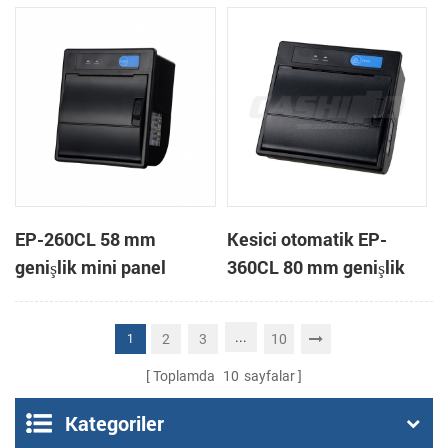
yazıcı
EP-260CL 58 mm
Kesici otomatik EP-
genişlik mini panel
360CL 80 mm genişlik
otomatik kesici termal
mini paneli termal yazıcı
yazıcı bağlama
...
2
3
10
1
Toplamda
10
sayfalar
Kategoriler