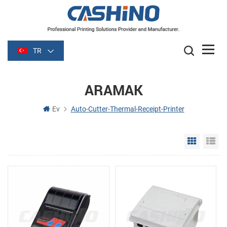
TR
ARAMAK
Ev
Auto-Cutter-Thermal-Receipt-Printer
Grid Vie
Li