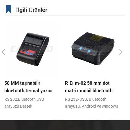
İlgili Ürünler
58 MM taşınabilir
P. D. m-02 58 mm dot
PT
bluetooth termal yazıcı
matrix mobil bluetooth
mo
PTP-II
yazıcı
RS 232,Bluetooth,USB
RS 232/USB, Bluetooth
RS
arayüzü Destek
arayüzü. Android ve windows
IR
android,ios,windows
cihazlar. 2000mAh li-ion pil.
an
C