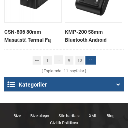
CSN-806 80mm
KMP-200 58mm
Masaüstü Termal Fiş
Bluetooth Android
Yazıcısı POS Termal
Taşınabilir Termal Fiş
Yazıcı
Yazıcısı
...
1
9
10
11
Toplamda
11
sayfalar
Kategoriler
Bize
Bize ulaşın
Site haritası
XML
Blog
Gizlilik Politikası