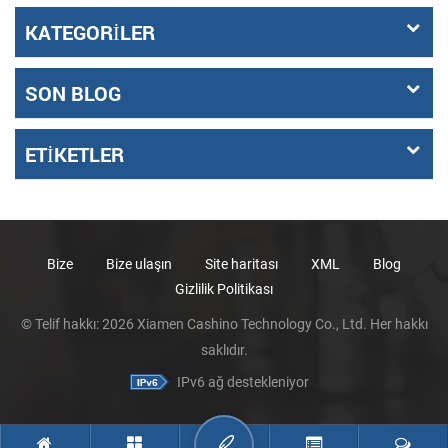
KATEGORILER
SON BLOG
ETIKETLER
Bize
Bize ulaşın
Site haritası
XML
Blog
Gizlilik Politikası
© Telif hakkı: 2026 Xiamen Cashino Technology Co., Ltd. Her hakkı
saklıdır.
IPv6 ağ destekleniyor