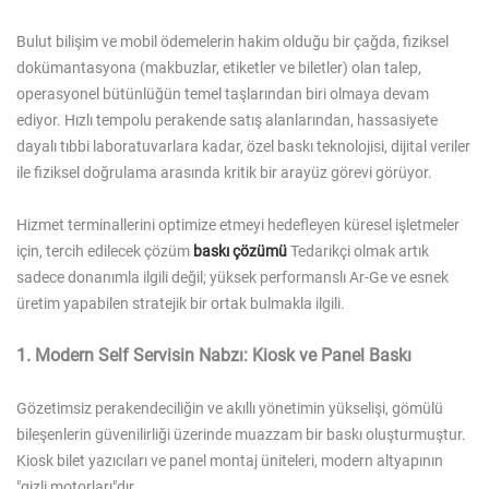
Bulut bilişim ve mobil ödemelerin hakim olduğu bir çağda, fiziksel
dokümantasyona (makbuzlar, etiketler ve biletler) olan talep,
operasyonel bütünlüğün temel taşlarından biri olmaya devam
ediyor. Hızlı tempolu perakende satış alanlarından, hassasiyete
dayalı tıbbi laboratuvarlara kadar, özel baskı teknolojisi, dijital veriler
ile fiziksel doğrulama arasında kritik bir arayüz görevi görüyor.
Hizmet terminallerini optimize etmeyi hedefleyen küresel işletmeler
için, tercih edilecek çözüm
baskı çözümü
Tedarikçi olmak artık
sadece donanımla ilgili değil; yüksek performanslı Ar-Ge ve esnek
üretim yapabilen stratejik bir ortak bulmakla ilgili.
1. Modern Self Servisin Nabzı: Kiosk ve Panel Baskı
Gözetimsiz perakendeciliğin ve akıllı yönetimin yükselişi, gömülü
bileşenlerin güvenilirliği üzerinde muazzam bir baskı oluşturmuştur.
Kiosk bilet yazıcıları ve panel montaj üniteleri, modern altyapının
"gizli motorları"dır.