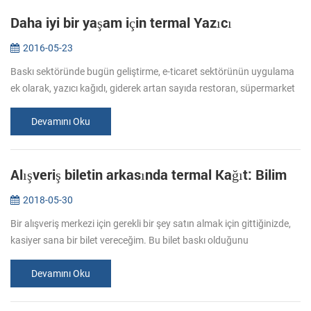
Daha iyi bir yaşam için termal Yazıcı
2016-05-23
Baskı sektöründe bugün geliştirme, e-ticaret sektörünün uygulama
ek olarak, yazıcı kağıdı, giderek artan sayıda restoran, süpermarket
taşındı. Kullanıcılar ve tüketiciler için aynı zamanda kolaylık ge...
Devamını Oku
Alışveriş biletin arkasında termal Kağıt: Bilim
2018-05-30
Bir alışveriş merkezi için gerekli bir şey satın almak için gittiğinizde,
kasiyer sana bir bilet vereceğim. Bu bilet baskı olduğunu
düşündünüz mü? Genellikle baskı bakın, kağıdın özel alana transfer
m...
Devamını Oku