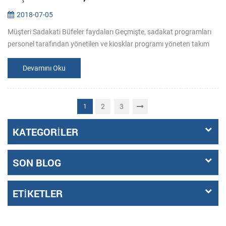
2018-07-05
Müşteri Sadakati Büfeler faydaları Geçmişte, sadakat programları
personel tarafından yönetilen ve kiosklar programı yöneten takım
için ideal bir tamamlayıcısıdır, operatörler ve diğer hizmet ihtiyaçla...
Devamını Oku
2
3
1
KATEGORILER
SON BLOG
ETIKETLER