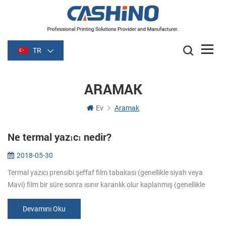
TR
ARAMAK
Ev
Aramak
Ne termal yazıcı nedir?
2018-05-30
Termal yazıcı prensibi şeffaf film tabakası (genellikle siyah veya
Mavi) film bir süre sonra ısınır karanlık olur kaplanmış (genellikle
kağıt) soluk malzemedir. Resim ısıtma oluşturduğu kimyasal reaks...
Devamını Oku