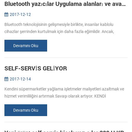
Bluetooth yazıcılar Uygulama alanları ve avantajları
2017-12-12
Bluetooth teknolojisinin gelişmesiyle birlikte, insanlar kablolu
cihazlar şerrinden kurtulmak için daha fazla eğimlidir. Ancak,
nedeniyle hacim etkisi için, yalnızca yazıcı iyi bir çözüm yok.
Büyüyen ...
Devamını Oku
SELF-SERVİS GELİYOR
2017-12-14
Kendini süpermarketler yağlama işletmeler maliyetleri azaltmak ve
hizmet verimliliğini artırmak Savaşı olarak artıyor. KENDİ
AVANTAJLARI - SERVİCEİCE 1. Perakendeci fayda azaltılmış işçilik
maliyetler...
Devamını Oku