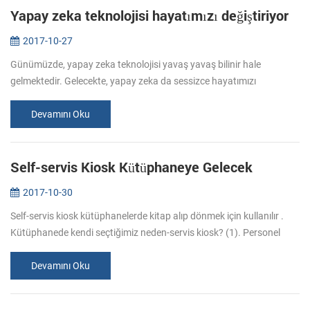
Yapay zeka teknolojisi hayatımızı değiştiriyor
2017-10-27
Günümüzde, yapay zeka teknolojisi yavaş yavaş bilinir hale
gelmektedir. Gelecekte, yapay zeka da sessizce hayatımızı
değiştirecek. Ne yapay zeka var? (AI, ayrıca makine zekası, MI)
yapay zeka makinele...
Devamını Oku
Self-servis Kiosk Kütüphaneye Gelecek
2017-10-30
Self-servis kiosk kütüphanelerde kitap alıp dönmek için kullanılır .
Kütüphanede kendi seçtiğimiz neden-servis kiosk? (1). Personel
masraflarından tasarruf. Kütüphane kitap ödünç ve iade sorumlu
perso...
Devamını Oku