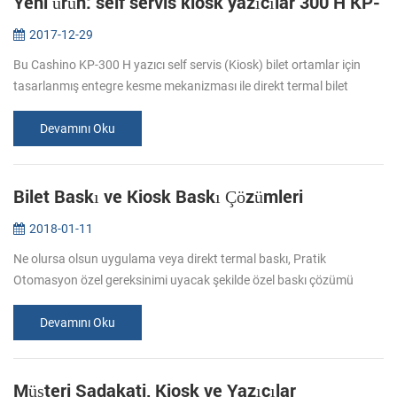
Yeni ürün: self servis kiosk yazıcılar 300 H KP-
2017-12-29
Bu Cashino KP-300 H yazıcı self servis (Kiosk) bilet ortamlar için
tasarlanmış entegre kesme mekanizması ile direkt termal bilet
yazıcısı. KP-300 H bu yerleştirebileceğiniz 150 mm kağıt rulo çapı ve
y...
Devamını Oku
Bilet Baskı ve Kiosk Baskı Çözümleri
2018-01-11
Ne olursa olsun uygulama veya direkt termal baskı, Pratik
Otomasyon özel gereksinimi uyacak şekilde özel baskı çözümü
sunabilirsiniz. Stadyumlar havaalanları, sinemalar, su parkları,
müzeleri, yüksek ...
Devamını Oku
Müşteri Sadakati, Kiosk ve Yazıcılar