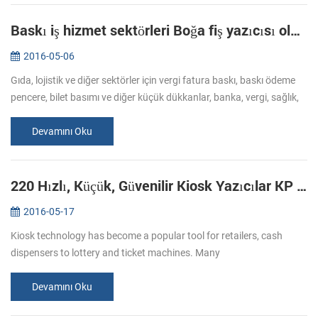
Baskı iş hizmet sektörleri Boğa fiş yazıcısı olan talep arttı
2016-05-06
Gıda, lojistik ve diğer sektörler için vergi fatura baskı, baskı ödeme
pencere, bilet basımı ve diğer küçük dükkanlar, banka, vergi, sağlık,
bilet baskı iş daha olmuştur. Çeşitli sektörlerde kredi kar...
Devamını Oku
220 Hızlı, Küçük, Güvenilir Kiosk Yazıcılar KP YENİ Başlat:
2016-05-17
Kiosk technology has become a popular tool for retailers, cash
dispensers to lottery and ticket machines. Many
telecommunications providers and other organizations that hope to
make their customers’ e...
Devamını Oku