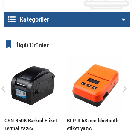
Kategoriler
İlgili Ürünler
CSN-350B Barkod Etiket
KLP-II 58 mm bluetooth
To
Termal Yazıcı
etiket yazıcı
ya