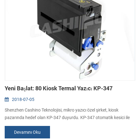
Yeni Başlat: 80 Kiosk Termal Yazıcı KP-347
2018-07-05
Shenzhen Cashino Teknolojisi, mikro yazıcı özel şirket, kiosk
pazarında hedef olan KP-347 duyurdu. KP-347 otomatik kesici ile
80 direcet termal kiosk fiş yazıcıdır. Kiosk makineleri farklı uzay istek
Devamını Oku
olarak yerleştirilmiş olabilir sparated kağıt rulosu tutucu
bulunmaktadır. Feathures: 1. (203dpi: 8 nokta/mm)yüksek