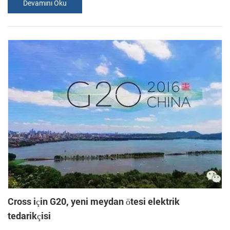
Devamını Oku
demiryolu ölçek dahil olmak üzere, nicel ambalaj ölçekler, çelik
cetveller, vb. genellikle ölçek vücut tarafından, tartı sensörler, tartı
aletleri, mekanik şanzıman ve birkaç parça sınırı. Elektro...
Cross için G20, yeni meydan ötesi elektrik
tedarikçisi