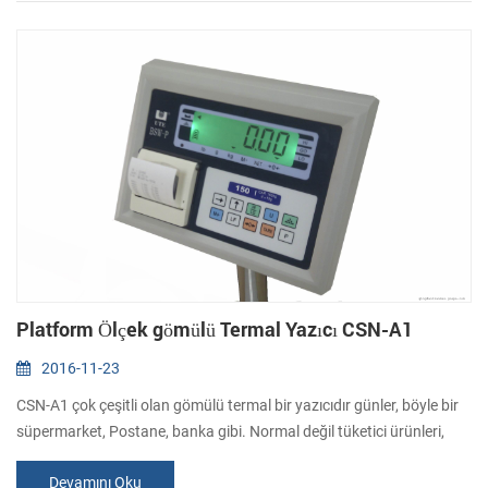
Bir süper çapı, 60 mm kapasitelidir çap kaydırma, sık sık kağıt k...
Platform Ölçek gömülü Termal Yazıcı CSN-A1
2016-11-23
CSN-A1 çok çeşitli olan gömülü termal bir yazıcıdır günler, böyle bir
süpermarket, Postane, banka gibi. Normal değil tüketici ürünleri,
tüketici ürünleri, ama benzer. Kompakt boyutu kolaylaştırır aletleri
Devamını Oku
ve metre her türlü gömülü olmak kolay. Bir güzel ile görünüm,