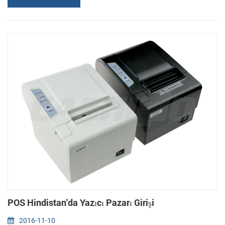
masanın üzerine koymak. Baskı Baskı Yöntem Termal Hat Baskı
Baskı Hız 50-80 mm/s Çözünürlük Sekiz nokta/mm/satır 384dots
Etkili Baskı...
POS Hindistan'da Yazıcı Pazarı Girişi
2016-11-10