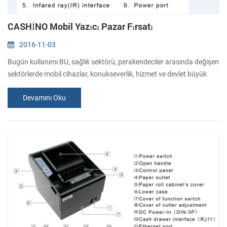
CASHİNO Mobil Yazıcı Pazar Fırsatı
2016-11-03
Bugün kullanımı BU, sağlık sektörü, perakendeciler arasında değişen
sektörlerde mobil cihazlar, konukseverlik, hizmet ve devlet büyük
ölçüde arttı ve değişti bu şekilde iletişim kuruyorlar, etkileşim &
Devamını Oku
çalışmak. Talebi mobil baskı da başabaş diğer mobil teknolojiler ile
büyüdü. Mobil baskı kablosuz olarak akıllı telefon veya tablet için
veri gönderme işlemi yazıcı. Mobil baskı yazdırma için ku...