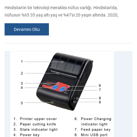
Hindistan'ın bir teknoloji meraklısı nüfus varlığı. Hindistan'da,
nüfusun %65 35 yaş altı yaş ve %47'si 20 yaşın altında. 2020,
ortalama yaş Hint nüfusunun %29 yıl olacak. Bu etkisi demografik
Devamını Oku
müşteri davranış kesimleri ve sonraki değişiklikleri teşvik etmiştir
perakendeciler farklı perakende formatları POS sistemleri dağıtmak
için. Hindistan hükümeti de temel gümrük vergisi ve özel tüketim
azaltt...