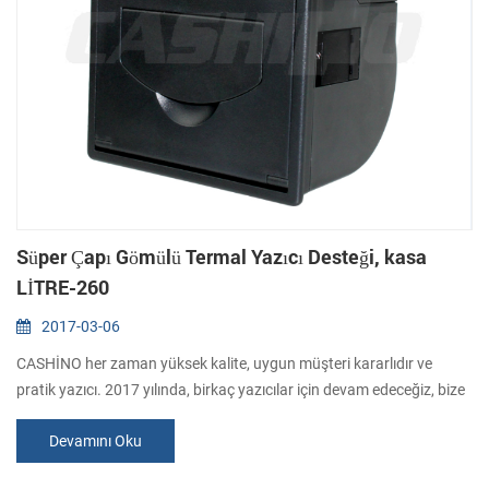
Süper Çapı Gömülü Termal Yazıcı Desteği, kasa
LİTRE-260
2017-03-06
CASHİNO her zaman yüksek kalite, uygun müşteri kararlıdır ve
pratik yazıcı. 2017 yılında, birkaç yazıcılar için devam edeceğiz, bize
dikkat ediniz. İçinde Mart-260 bu yılın ilk gömülü termal yazıcı LİTRE
Devamını Oku
başlattık. Değil tek avantajı, daha önce gömülü termal yazıcı
avantajlarını birleştirir, ama aynı zamanda yeni özellikler eklemek.