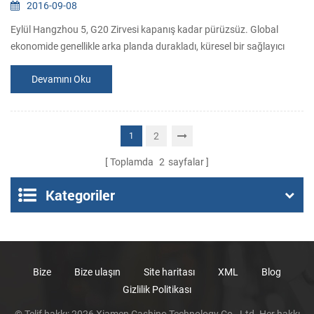
2016-09-08
Eylül Hangzhou 5, G20 Zirvesi kapanış kadar pürüzsüz. Global
ekonomide genellikle arka planda durakladı, küresel bir sağlayıcı
tetikledi sadece sınır ötesi elektrik ısınmaya devam ediyor, ama aynı
Devamını Oku
zamanda iyi getirdi elektronik global sınır ötesi gelişme. İçinde geçen
yıl, küresel ticarette büyümenin yavaşlaması, Çin sınır ötesi elektrik
tedarikçi ihracat artışı da gerilemiş, büyüme oranı hala dah...
2
1
Toplamda
2
sayfalar
Kategoriler
Bize
Bize ulaşın
Site haritası
XML
Blog
Gizlilik Politikası
© Telif hakkı: 2026 Xiamen Cashino Technology Co., Ltd. Her hakkı