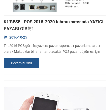
KÜRESEL POS 2016-2020 tahmin sırasında YAZICI
PAZARI GİRİŞİ
2016-10-25
The2016 POS göre fiş yazıcısı pazar raporu, bir pazarlama aracı
olarak Makbuzlar bir anahtar olacaktır POS pazar büyümesi için
sürücü. Perakende ve ağırlama sektörlerinde sunan odaklanmıştır
Devamını Oku
tüketiciler için kişiselleştirilmiş ve interaktif bir deneyim. Yükleme
gelişmiş yazıcılar ile tüccarlar bir dizi odaklanmasını sağlar
sistemleri POS müşteri odaklı kampanyalar, bu indirim kuponları
teklif olar...