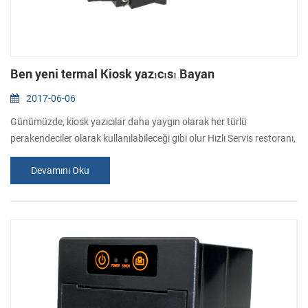
Ben yeni termal Kiosk yazıcısı Bayan
2017-06-06
Günümüzde, kiosk yazıcılar daha yaygın olarak her türlü
perakendeciler olarak kullanılabileceği gibi olur Hızlı Servis restoranı,
benzin istasyonu, gazino, bankalar ve telekomünikasyon şirketler,
Devamını Oku
vb. Gereksinimi farklı türde karşılamak için, CASHİNO her zaman
kaynak ve gelişmekte olan kiosk tüm müşteriler için yazıcılar. Bugün,
yeni bir tanıtmak isterim. 58 mm kiosk bilet yazıcısı . Bu termal
kios...