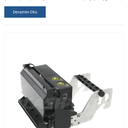
hazır bulunur. Çeşitli ihtiyaçlarını karşılamak için, her zaman
Devamını Oku
araştırma ve tüm müşteriler için kiosk yazıcılar farklı türde
geliştiriyoruz. Bugün, size yeni fırlatma Kiosk bilet yazıcı, hızlı, büyük
kağıt rulo göstermek için heyecanlıyım. Kisok 58 mm termal fiş y...