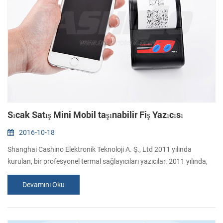
Sıcak Satış Mini Mobil taşınabilir Fiş Yazıcısı
2016-10-18
Shanghai Cashino Elektronik Teknoloji A. Ş., Ltd 2011 yılında
kurulan, bir profesyonel termal sağlayıcıları yazıcılar. 2011 yılında,
bir geliştirdik taşınabilir yazıcı PTP-II. Bu yazıcı, küresel alıcılar
Devamını Oku
tarafından kabul edilmiştir, sattı fazla 100.000 adet. 1. Zarif ve
Fonksiyonel tasarım (1) Gri, siyah ve beyaz renk isteğe bağlı (2) Mini
kağıt rulo ve şarj edilebilir pil dahil(toplam 235g) boyut...