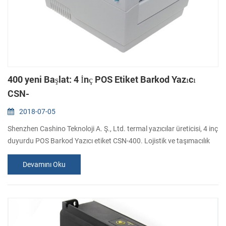
400 yeni Başlat: 4 İnç POS Etiket Barkod Yazıcı
CSN-
2018-07-05
Shenzhen Cashino Teknoloji A. Ş., Ltd. termal yazıcılar üreticisi, 4 inç
duyurdu POS Barkod Yazıcı etiket CSN-400. Lojistik ve taşımacılık
pazarlarında hedefleri olan direkt termal etiket yazıcı var. Ne temel
Devamını Oku
özellikler ve Yararları nedir? 1). 150 mm/sn yüksek baskı hızı 2).
Φ110mm büyük kağıt rulo 3). Baskı kalın kağıt Max. 0.18 mm 4). 30
seçilebilir kağıt genişlikleri-110 mm 5). Destek boşluk al...