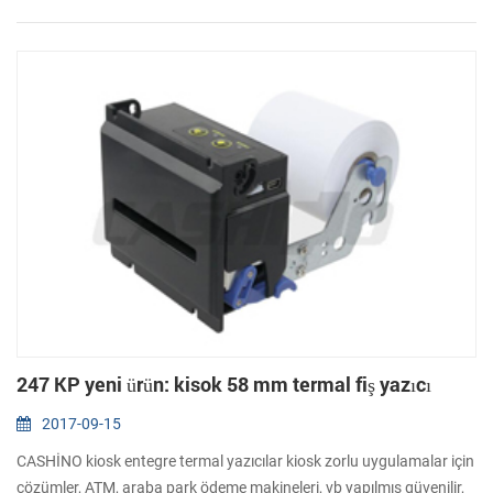
çözünürlük 2. Seri(RS 232 veya TTL), USB 3. Otomatik kesme 4.
Destek metin ve grafik...
247 KP yeni ürün: kisok 58 mm termal fiş yazıcı
2017-09-15
CASHİNO kiosk entegre termal yazıcılar kiosk zorlu uygulamalar için
çözümler, ATM, araba park ödeme makineleri, vb yapılmış güvenilir,