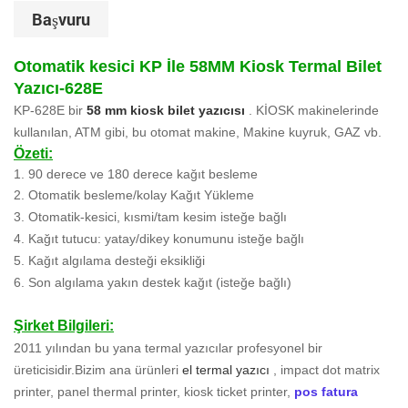
Başvuru
Otomatik kesici KP İle 58MM Kiosk Termal Bilet
Yazıcı-628E
KP-628E bir
58 mm kiosk bilet yazıcısı
. KİOSK makinelerinde
kullanılan, ATM gibi, bu otomat
makine,
Makine kuyruk, GAZ vb.
Özeti:
1. 90 derece ve 180 derece kağıt besleme
2. Otomatik besleme/kolay Kağıt Yükleme
3. Otomatik-kesici, kısmi/tam kesim isteğe bağlı
4. Kağıt tutucu: yatay/dikey konumunu isteğe bağlı
5. Kağıt algılama desteği eksikliği
6. Son algılama yakın destek kağıt (isteğe bağlı)
Şirket Bilgileri:
2011 yılından bu yana termal yazıcılar profesyonel bir
üreticisidir.Bizim ana ürünleri
el
termal yazıcı
, impact dot matrix
printer, panel thermal printer, kiosk ticket printer,
pos fatura