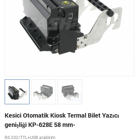
Kesici Otomatik Kiosk Termal Bilet Yazıcı
genişliği KP-628E 58 mm-
RS 232/TTL+USB arabirim