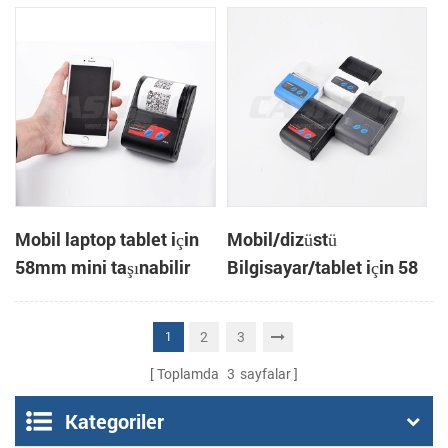
termal yazıcı
Mobil laptop tablet için
Mobil/dizüstü
58mm mini taşınabilir
Bilgisayar/tablet için 58
bluetooth termal yazıcı
mm mini cep taşınabilir
termal fiş yazıcısı
2
3
1
Toplamda
3
sayfalar
Kategoriler