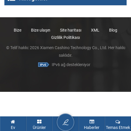
Bize
Bize ulaşın
Site haritası
XML
Blog
Gizlilik Politikası
© Telif hakkı: 2026 Xiamen Cashino Technology Co., Ltd. Her hakkı
saklıdır.
IPv6 ağ destekleniyor
Ev
Ürünler
Haberler
Temas Etmek