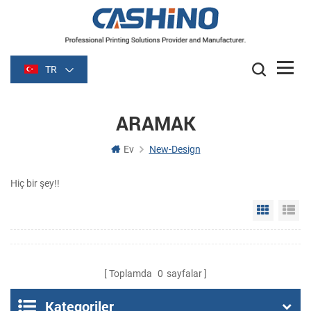
TR
ARAMAK
Ev
New-Design
Hiç bir şey!!
Grid Vie
Li
Toplamda
0
sayfalar
Kategoriler