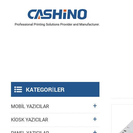
YAZICI MEKANİZMALARI
Termal Yazıcı Mekanizmaları
Etiket Yazıcı Mekanizmaları
KATEGORILER
MOBİL YAZICILAR
KİOSK YAZICILAR