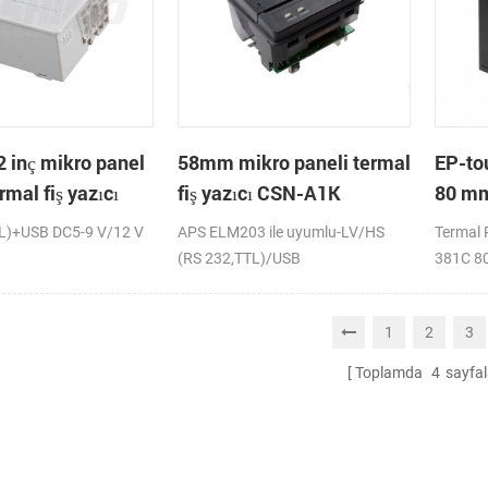
 inç mikro panel
58mm mikro paneli termal
EP-to
mal fiş yazıcı
fiş yazıcı CSN-A1K
80 mm
termal
L)+USB DC5-9 V/12 V
APS ELM203 ile uyumlu-LV/HS
Termal P
(RS 232,TTL)/USB
381C 80
mini pan
otomatik
1
2
3
custome
trend. e
Toplamda
4
sayfal
POS ter
kiosk te
360C ba
üzerinde