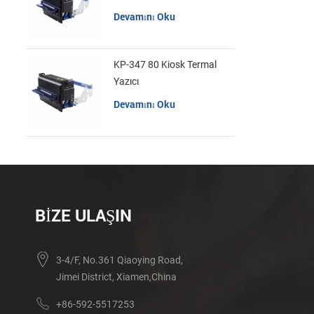
Devamını Oku
KP-347 80 Kiosk Termal
Yazıcı
Devamını Oku
BIZE ULAŞIN
3-4/F, No.361 Qiaoying Road,
Jimei District, Xiamen,China
+86-592-5517253