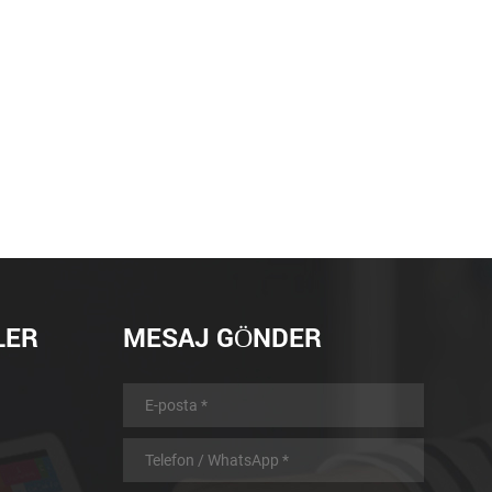
h and experience, which
ctively meet different
ers ODM requirements and
ieve printing simply,
tly and economically.
ly, Our products are
d to Southeast Asia, South
outh & North America,
East and Europe, etc.
imiz: SSS: Q: ile İlgili
 Bir: Numune test için
bilir. S: Teslim Tarihi. A: All
LER
MESAJ GÖNDER
ters for samples are in
an ship it within 2 days
ayment received. For bulk
slim tarihi yaklaşık 2 hafta.
ent terms A: Paypal,
 union, T/T in advance, or
 aliexpress. S: Garanti A: