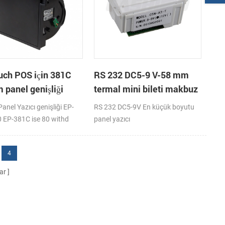
uch POS için 381C
RS 232 DC5-9 V-58 mm
 panel genişliği
termal mini bileti makbuz
 yazıcı terminal
yazıcı
anel Yazıcı genişliği EP-
RS 232 DC5-9V En küçük boyutu
 EP-381C ise 80 withd
panel yazıcı
el thermal printer
 kesici ile.To meet the
4
rs' request and market
psicially applied in Touch
ar
minal and self-order food
rmrinal , this fiş yazıcı EP-
şka bir 80 mm fiş yazıcı
 artırıldı. Büyük kağıt rulo