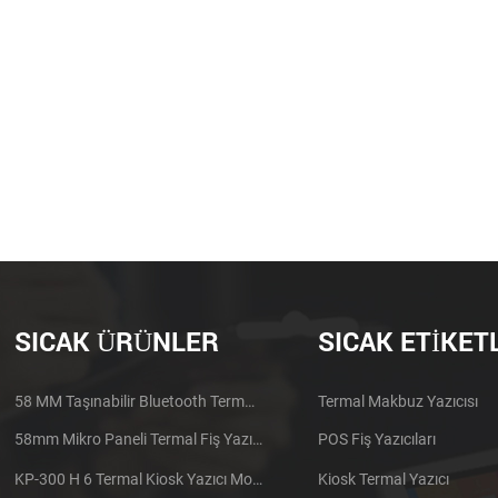
researc
can effe
custom
help ach
efficien
Current
exporte
Asia, S
Middle 
Hizmetler
örnekler
kullanıla
SICAK ÜRÜNLER
SICAK ETIKET
the prin
stock, c
after p
58 MM Taşınabilir Bluetooth Termal Yazıcı PTP-II
Termal Makbuz Yazıcısı
order te
58mm Mikro Paneli Termal Fiş Yazıcı CSN-A1
POS Fiş Yazıcıları
Q: Paym
western
KP-300 H 6 Termal Kiosk Yazıcı Modülü
Kiosk Termal Yazıcı
order in