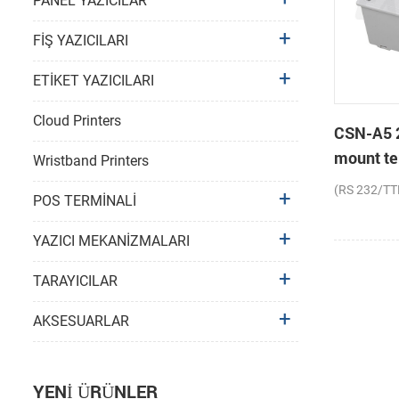
PANEL YAZICILAR
FİŞ YAZICILARI
ETİKET YAZICILARI
Cloud Printers
CSN-A5 2
mount ter
Wristband Printers
(RS 232/TT
POS TERMİNALİ
YAZICI MEKANİZMALARI
TARAYICILAR
AKSESUARLAR
YENI ÜRÜNLER