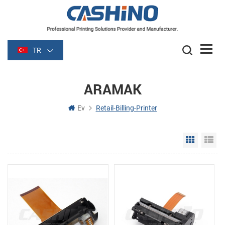
TR
ARAMAK
Ev
Retail-Billing-Printer
Grid Vie
Li