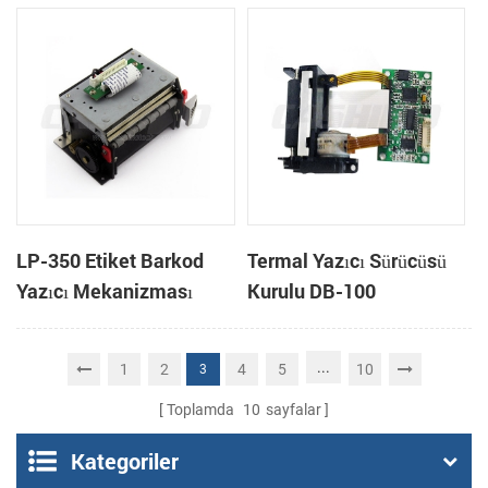
kafası
kafası
LP-350 Etiket Barkod
Termal Yazıcı Sürücüsü
Yazıcı Mekanizması
Kurulu DB-100
...
1
2
4
5
10
3
Toplamda
10
sayfalar
Kategoriler