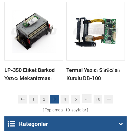
kafası
kafası
LP-350 Etiket Barkod
Termal Yazıcı Sürücüsü
Yazıcı Mekanizması
Kurulu DB-100
...
1
2
4
5
10
3
Toplamda
10
sayfalar
Kategoriler