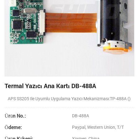
Termal Yazıcı Ana Kartı DB-488A
APS SS205 Ile Uyumlu Uygulama Yazıcı Mekanizması:TP-488A ()
Ürün No.:
DB-488A
Ödeme:
Paypal, Western Union, T/T
Ürün Kökeni:
Xiamen, China