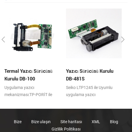
Termal Yazıcı Sürücüsü
Yazıcı Sürücüsü Kurulu
5
Kurulu DB-100
DB-481S
ko
Uygulama yazıcı
Seiko LTP1245 ile Uyumlu
48
mekanizması:TP-PORİT ile
uygulama yazıcı
Uy
(Uyumlu) 100 M100H
mekanizması:TP-481S c)
me
Bize
Bize ulaşın
Site haritası
XML
Blog
Gizlilik Politikası