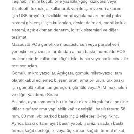
Taşınabilir mini küçük, pille yazıcılar-güç, kızılötesi veya
Bluetooth teknolojisi kullanarak veri iletişim ve veri aktarımı
için USB arayüzü, özellikle mobil uygulamaları, mobil polis
sistemi gibi çeşitli için kullanılan, devlet daireleri, mobil kolluk
sistemi, açık ekipman denetim, lojistik sistemleri ve diğer
teslimat.
Masaüstü POS genellikle masaüstü seri veya paralel veri
yerleştirilen yazıcılar tarafından alınan baskı, normalde POS
makinelerinde kullanılan küçük bilet baskı veya baskı cihaz ile
test sonuçları.
Gömülü mikro yazıcılar. Açıkçası, gömülü mikro-yazıcı tam
olarak kabul edilemez bileşen ürün, ama bir ürün. Sık baskı
için gömülü kullanılan gereçleri, gömülü veya ATM makineleri
ve diğer yazdırma Sırası.
Aslında, aynı zamanda bu tür farklı olarak birçok farklı şekilde
diğer sınıflandırma yapılabilir kağıt genişliği, basılı fatura: 58
mm, 80 mm, vb; barkod baskı inç 2 etiketler: 3-inç, 4-inç.
Ayrıca baskı ortamı ayırt basın yapabilirsiniz: sıradan baskı
termal kağıt desteği, iki veya üç karbon kağıdı, termal etiket,