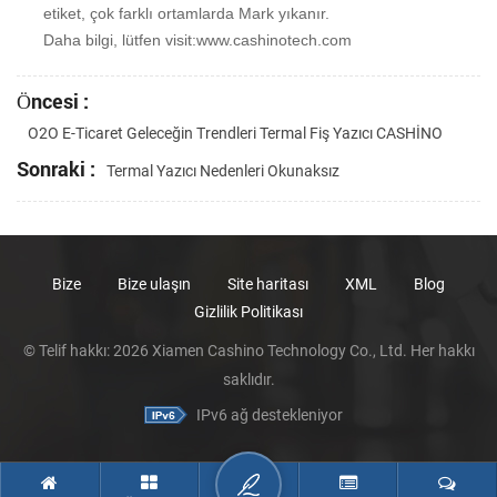
etiket, çok farklı ortamlarda Mark yıkanır.
Daha bilgi, lütfen visit:www.cashinotech.com
Öncesi :
O2O E-Ticaret Geleceğin Trendleri Termal Fiş Yazıcı CASHİNO
Sonraki :
Termal Yazıcı Nedenleri Okunaksız
Bize
Bize ulaşın
Site haritası
XML
Blog
Gizlilik Politikası
© Telif hakkı: 2026 Xiamen Cashino Technology Co., Ltd. Her hakkı
saklıdır.
IPv6 ağ destekleniyor