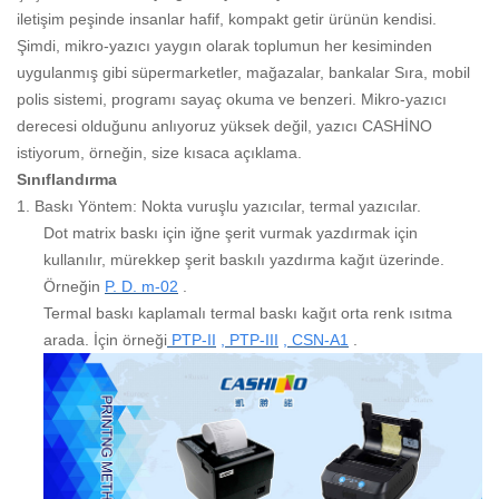
iletişim peşinde insanlar hafif, kompakt getir ürünün kendisi.
Şimdi, mikro-yazıcı yaygın olarak toplumun her kesiminden
uygulanmış gibi süpermarketler, mağazalar, bankalar Sıra, mobil
polis sistemi, programı sayaç okuma ve benzeri. Mikro-yazıcı
derecesi olduğunu anlıyoruz yüksek değil, yazıcı CASHİNO
istiyorum, örneğin, size kısaca açıklama.
Sınıflandırma
1.
Baskı Yöntem: Nokta vuruşlu yazıcılar, termal yazıcılar.
Dot matrix baskı için iğne şerit vurmak yazdırmak için
kullanılır, mürekkep şerit baskılı yazdırma kağıt üzerinde.
Örneğin
P. D. m-02
.
Termal baskı kaplamalı termal baskı kağıt orta renk ısıtma
arada. İçin örneği
PTP-II
,
PTP-III
,
CSN-A1
.