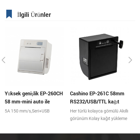
İlgili Ürünler
Yüksek genişlik EP-260CH
Cashino EP-261C 58mm
Gü
58 mm-mini auto ile
RS232/USB/TTL kağıt
A
termal yazıcı panel kesici
yakın uç gömülü panel
te
5A 150 mm/s,Seri+USB
Her türlü kolayca gömülü Akıllı
Se
hız-
otomatik kesici ile termal
görünüm Kolay kağıt yükleme
makbuz bilet yazıcısı
Düşük gürültülü termal baskı
Farklı arayüz isteğe bağlı Ön