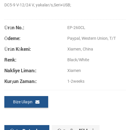
DC5-9 V-12/24 V, yakalar/s,Seri+USB;
Ürün No.:
EP-260CL
Ödeme:
Paypal, Western Union, T/T
Ürün Kökeni:
Xiamen, China
Renk:
Black/White
Nakliye Limanı:
Xiamen
Kurşun Zamanı:
1-2weeks
Bize Ulaşın