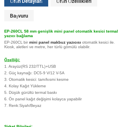
Ürün Detayları
Ürün Özellikleri
Başvuru
EP-260CL
58 mm genişlik mini panel otomatik kesici termal
yazıcı bağlama
EP-260CL bir
mini panel makbuz yazıcısı
otomatik kesici ile.
Kiosk, aletleri ve metre, her türlü gömülü olabilir.
Özelliği:
1. Arayüz(RS 232/TTL)+USB
2. Güç kaynağı: DC5-9 V/12 V-5A
3. Otomatik kesici: tam/kısmi kesme
4. Kolay Kağıt Yükleme
5. Düşük gürültü termal baskı
6. Ön panel kağıt değişimi kolayca yapabilir
7. Renk:Siyah/Beyaz
Şirket Bilgileri: