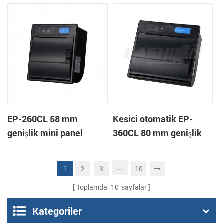
yazıcı
EP-260CL 58 mm
Kesici otomatik EP-
genişlik mini panel
360CL 80 mm genişlik
otomatik kesici termal
mini paneli termal yazıcı
yazıcı bağlama
...
2
3
10
1
Toplamda
10
sayfalar
Kategoriler