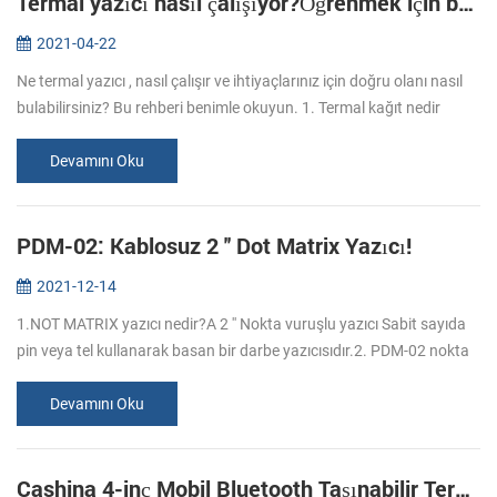
Termal yazıcı nasıl çalışıyor?Öğrenmek için bu rehberi okuyun.
2021-04-22
Ne termal yazıcı , nasıl çalışır ve ihtiyaçlarınız için doğru olanı nasıl
bulabilirsiniz? Bu rehberi benimle okuyun. 1. Termal kağıt nedir
biliyor musunuz? Termal kağıt, yüksek kaliteli bazlı kağıda "...
Devamını Oku
PDM-02: Kablosuz 2 '' Dot Matrix Yazıcı!
2021-12-14
1.NOT MATRIX yazıcı nedir?A 2 '' Nokta vuruşlu yazıcı Sabit sayıda
pin veya tel kullanarak basan bir darbe yazıcısıdır.2. PDM-02 nokta
matris yazıcısının avantajları nelerdir? Avantajı Nokta vuruşlu y...
Devamını Oku
Cashina 4-inç Mobil Bluetooth Taşınabilir Termal Yazıcı