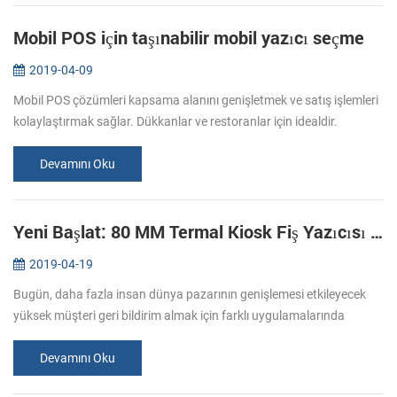
Mobil POS için taşınabilir mobil yazıcı seçme
2019-04-09
Mobil POS çözümleri kapsama alanını genişletmek ve satış işlemleri
kolaylaştırmak sağlar. Dükkanlar ve restoranlar için idealdir.
Teknoloji, sınırlı alan ve hareketlilik değerleri olan bir restoran. S...
Devamını Oku
Yeni Başlat: 80 MM Termal Kiosk Fiş Yazıcısı KP-320
2019-04-19
Bugün, daha fazla insan dünya pazarının genişlemesi etkileyecek
yüksek müşteri geri bildirim almak için farklı uygulamalarında
kendine hizmet sunmak istiyoruz. Öz olarak gerek hizmet olarak
termal kio...
Devamını Oku