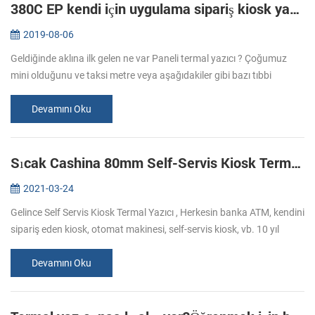
380C EP kendi için uygulama sipariş kiosk yazıcı - -
2019-08-06
Geldiğinde aklına ilk gelen ne var Paneli termal yazıcı ? Çoğumuz
mini olduğunu ve taksi metre veya aşağıdakiler gibi bazı tıbbi
cihazlar için gömülü olurdu: Ama kendi kendine sipariş kiosk
makinesi ç...
Devamını Oku
Sıcak Cashina 80mm Self-Servis Kiosk Termal Yazıcı KP-347 Size Seçiniz.
2021-03-24
Gelince Self Servis Kiosk Termal Yazıcı , Herkesin banka ATM, kendini
sipariş eden kiosk, otomat makinesi, self-servis kiosk, vb. 10 yıl
boyunca termal yazıcılarda. Bugün, bizim sıcaktan birini tanıtı...
Devamını Oku