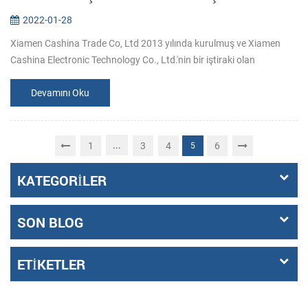
2022-01-28
Xiamen Cashina Trade Co, Ltd 2013 yılında kurulmuş ve Xiamen
Cashina Electronic Technology Co., Ltd.'nin bir iştiraki olan
profesyonel bir baskı çözümleri sağlayıcısı olarak ve Ar-Ge, üretim ve
pazarl...
Devamını Oku
...
1
3
4
6
5
KATEGORILER
SON BLOG
ETIKETLER