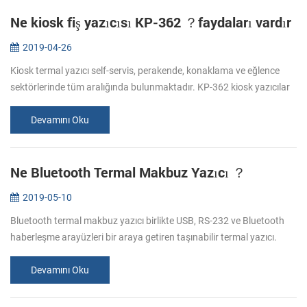
Ne kiosk fiş yazıcısı KP-362 ？faydaları vardır
2019-04-26
Kiosk termal yazıcı self-servis, perakende, konaklama ve eğlence
sektörlerinde tüm aralığında bulunmaktadır. KP-362 kiosk yazıcılar
talepleri karşılamak için tüm bu avantajlar, birçok fikir kiosk term...
Devamını Oku
Ne Bluetooth Termal Makbuz Yazıcı ？
2019-05-10
Bluetooth termal makbuz yazıcı birlikte USB, RS-232 ve Bluetooth
haberleşme arayüzleri bir araya getiren taşınabilir termal yazıcı.
Günümüzde, Bluetooth termal makbuz yazıcılar uygulama alanları
bir ç...
Devamını Oku