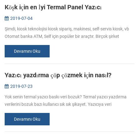
Köşk için en İyi Termal Panel Yazıcı
2019-07-04
Şimdi, kiosk teknolojisi kiosk sipariş, makinesi, self-servis kiosk, vb
Otomat banka ATM, Self için popüler bir araçtır. Birçok şirket
müşterilerine kolay, hızlı, bilgilendirici ve kullanışlı hale get...
Devamını Oku
Yazıcı yazdırma çöp çözmek için nasıl?
2019-07-23
Yok senin termal yazıcı baskı veri bozuk? Termal yazıcı yazdırma
verilerini bozuk bazı kullanıcı sık sık şikayet. Yazıcıya veri
gönderirken, bazı saçma sapan bir karakter olduğunu söylediler.
Böyle bi...
Devamını Oku