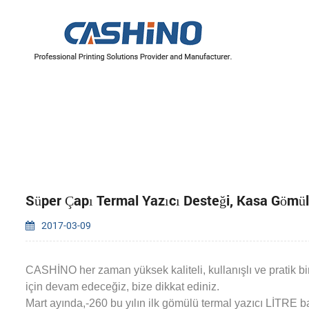
YAZICI MEKANİZMALARI
Termal Yazıcı Mekanizmaları
Etiket Yazıcı Mekanizmaları
Süper Çapı Termal Yazıcı Desteği, Kasa Gömü
2017-03-09
CASHİNO her zaman yüksek kaliteli, kullanışlı ve pratik bir 
için devam edeceğiz, bize dikkat ediniz.
Mart ayında,-260 bu yılın ilk gömülü termal yazıcı LİTRE baş