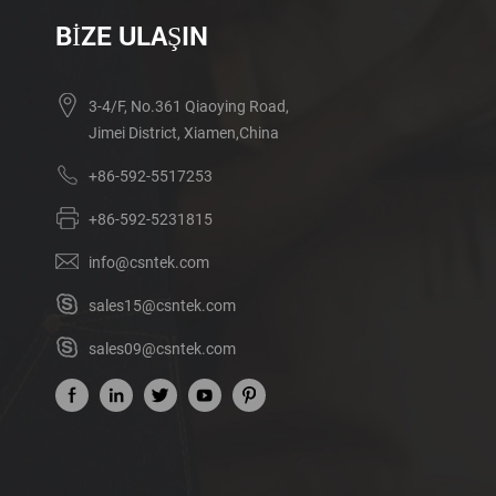
BIZE ULAŞIN
3-4/F, No.361 Qiaoying Road,
Jimei District, Xiamen,China
+86-592-5517253
+86-592-5231815
info@csntek.com
sales15@csntek.com
sales09@csntek.com