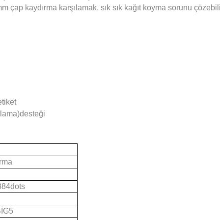
mm çap kaydırma karşılamak, sık sık kağıt koyma sorunu çözebili
tiket
gılama)desteği
ırma
384dots
BİG5