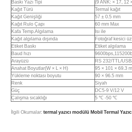
Baskı Yazı Tipi
(9 ANK:
×
17, 12
Kağıt Türü
Termal kağıt
Kağıt Genişliği
57
±
0.5 mm
Kağıt Rulo Çapı
60 mm Max
Kafa Temp.Algılama
Isı ile
Kağıt algılama dışında
Fotoğraf kesici ü
Etiket Baskı
Etiket algılama
Baud hızı
9600bps,115200
Arayüzü
RS 232/TTL/US
Anahat Boyutlar(W
×
L
×
H)
95
×
101
×
69.3 
Yükleme noktası boyutu
90
×
96.5 mm
Renk
Siyah
Güç
DC5-9 V/12 V
Çalışma sıcaklığı
5
℃
-50
℃
İlgili Okumalar:
termal yazıcı modülü
Mobil Termal Yazıc