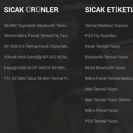
SICAK ÜRÜNLER
SICAK ETIKET
58 MM Taşınabilir Bluetooth Termal Yazıcı PTP-II
Termal Makbuz Yazıcısı
58mm Mikro Paneli Termal Fiş Yazıcı CSN-A1
POS Fiş Yazıcıları
KP-300 H 6 Termal Kiosk Yazıcı Modülü
Kiosk Termal Yazıcı
Yüksek Hızlı Genişliği KP-362 80 Mm Termal Yazıcı Kiosk
Bluetooth Termal Yazıcı
Kapağı Kilidi Ile EP-380CK 80 Mm Termal Yazıcı
Mobil Bluetooth Yazıcı
TTL DC Mini Taksi 58 Mm Termal Fiş Yazıcı Gömülü
Mikro Panel Termal Makbuz
Mini Termal Yazıcı
Mini Termal Yazıcı 58mm
Mikro Panel Yazıcı
POS Termal Yazıcı