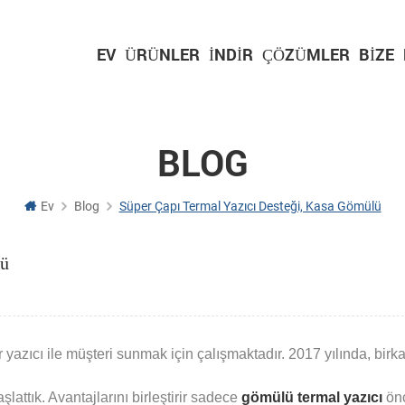
EV
ÜRÜNLER
İNDIR
ÇÖZÜMLER
BIZE
BLOG
Ev
Blog
Süper Çapı Termal Yazıcı Desteği, Kasa Gömülü
lü
yazıcı ile müşteri sunmak için çalışmaktadır. 2017 yılında, birka
lattık. Avantajlarını birleştirir sadece
gömülü termal yazıcı
ön