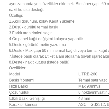
aynı zamanda yeni özellikler eklemek. Bir süper çapı, 60 
nakit kutusu desteği.
Özelliği:
1.Akıllı görünüm, kolay Kağıt Yükleme
2.Düşük gürültü termal baskı
3.Farklı arabirimleri seçin
4.Ön panel kağıt değişimi kolayca yapabilir
5.Destek görüntü-metin yazdırma
6.Destek Max çapı 60 mm termal kağıdı veya termal kağıt e
7.İsteğe bağlı olarak Etiket alanı algılama (siyah işaret al
8.Destek nakit kutusu (isteğe bağlı)
Özellikler:
Model
LİTRE-260
Baskı Yöntemi
Termal satır yazd
Hızlı Baskı
Max 90mm/s
Çözünürlük
8 nokta/mm/satır 
Etkili Baskı Genişliği
48 mm
Karakter kümesi
ASCII, GB2312, 