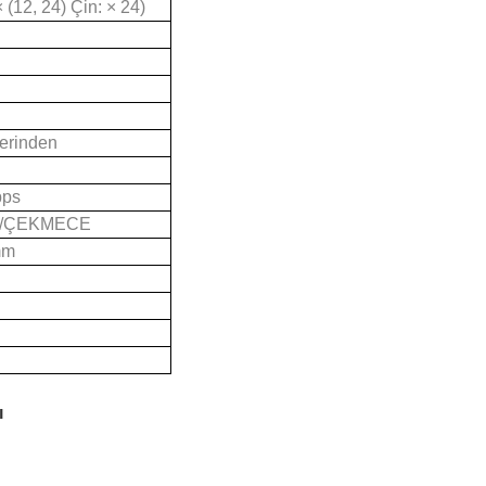
×
(12, 24) Çin:
×
24)
zerinden
bps
B/ÇEKMECE
mm
ı