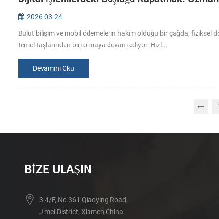
2026-03-24
Bulut bilişim ve mobil ödemelerin hakim olduğu bir çağda, fiziksel 
temel taşlarından biri olmaya devam ediyor. Hızl...
Devamını Oku
BIZE ULAŞIN
3-4/F, No.361 Qiaoying Road,
Jimei District, Xiamen,China