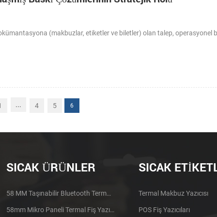
dokümantasyona (makbuzlar, etiketler ve biletler) olan talep, operasyonel
...
1
4
5
6
SICAK ÜRÜNLER
SICAK ETIKET
58 MM Taşınabilir Bluetooth Termal Yazıcı PTP-II
Termal Makbuz Yazıcısı
58mm Mikro Paneli Termal Fiş Yazıcı CSN-A1
POS Fiş Yazıcıları