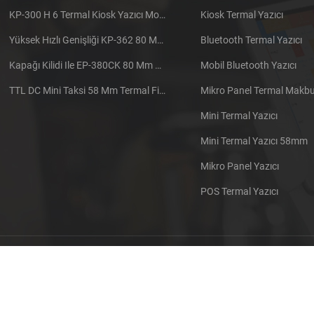
KP-300 H 6 Termal Kiosk Yazıcı Modülü
Kiosk Termal Yazıcı
Yüksek Hızlı Genişliği KP-362 80 Mm Termal Yazıcı Kiosk
Bluetooth Termal Yazıcı
Kapağı Kilidi Ile EP-380CK 80 Mm Termal Yazıcı
Mobil Bluetooth Yazıcı
TTL DC Mini Taksi 58 Mm Termal Fiş Yazıcı Gömülü
Mikro Panel Termal Makbuz
Mini Termal Yazıcı
Mini Termal Yazıcı 58mm
Mikro Panel Yazıcı
POS Termal Yazıcı
ze
Bize ulaşın
Site haritası
XML
Blog
Gizlilik Politi
© Telif hakkı: 2026 Xiamen Cashino Technology Co., Ltd. Her hakkı saklıdır
IPv6 ağ destekleniyor