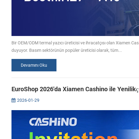
Bir OEM/ODM termal yazıcı üreticisi ve ihracatçısı olan Xiamen Cas
duyuyor. Basım sektörünün popüler üreticisi olarak, tüm...
Devamını Oku
EuroShop 2026'da Xiamen Cashino ile Yenilikç
2026-01-29