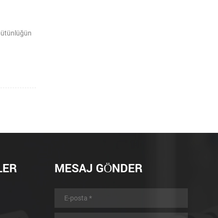
 bütünlüğün
LER
MESAJ GÖNDER