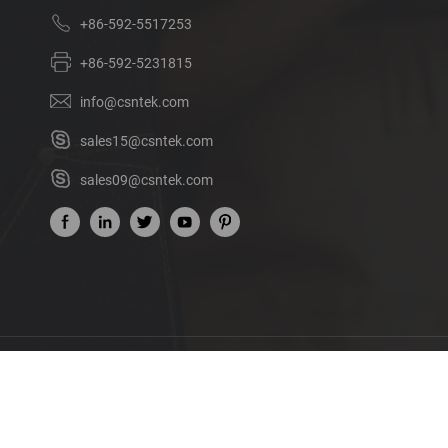
+86-592-5517253
+86-592-5231815
info@csntek.com
sales15@csntek.com
sales09@csntek.com
Bi