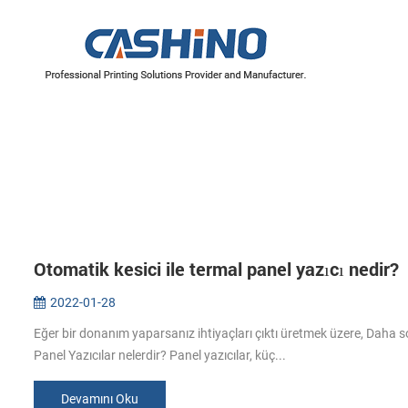
YAZICI MEKANİZMALARI
Termal Yazıcı Mekanizmaları
Etiket Yazıcı Mekanizmaları
Otomatik kesici ile termal panel yazıcı nedir?
2022-01-28
Eğer bir donanım yaparsanız ihtiyaçları çıktı üretmek üzere, Daha so
Panel Yazıcılar nelerdir? Panel yazıcılar, küç...
Devamını Oku