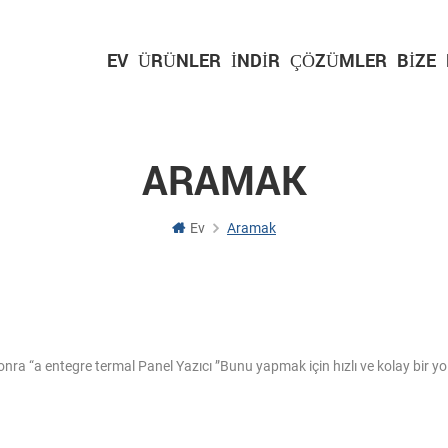
EV
ÜRÜNLER
İNDIR
ÇÖZÜMLER
BIZE
ARAMAK
Ev
Aramak
nra “a entegre termal Panel Yazıcı ”Bunu yapmak için hızlı ve kolay bir yol