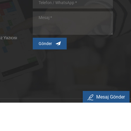
 Yazıcısı
Mesaj Gönder
kası
.