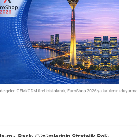
 önde gelen OEM/ODM üreticisi olarak, EuroShop 2026'ya katılımını duyurm
aşmış Baskı Çözümlerinin Stratejik Rolü