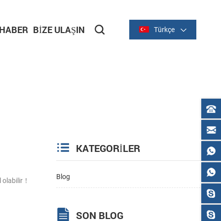
HABER
BIZE ULAŞIN
Türkçe
KATEGORILER
Blog
 olabilir！
SON BLOG