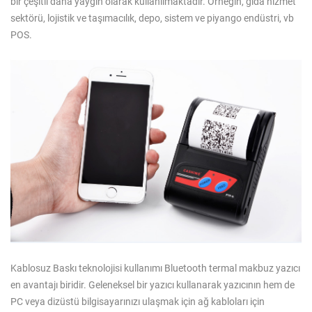
bir çeşitli daha yaygın olarak kullanılmaktadır. Örneğin, gıda hizmet
sektörü, lojistik ve taşımacılık, depo, sistem ve piyango endüstri, vb
POS.
Kablosuz Baskı teknolojisi kullanımı Bluetooth termal makbuz yazıcı
en avantajı biridir. Geleneksel bir yazıcı kullanarak yazıcının hem de
PC veya dizüstü bilgisayarınızı ulaşmak için ağ kabloları için