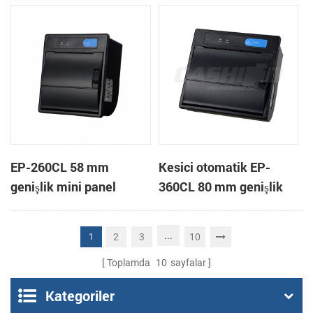
yazıcı
EP-260CL 58 mm
Kesici otomatik EP-
genişlik mini panel
360CL 80 mm genişlik
otomatik kesici termal
mini paneli termal yazıcı
yazıcı bağlama
...
2
3
10
1
Toplamda
10
sayfalar
Kategoriler