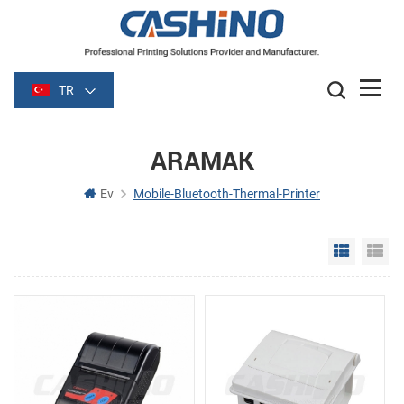
TR
ARAMAK
Ev
Mobile-Bluetooth-Thermal-Printer
Grid Vie
Li