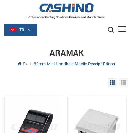
TR
ARAMAK
Ev
80mm-Mini-Handheld-Mobile-Receipt-Printer
Grid Vie
Li