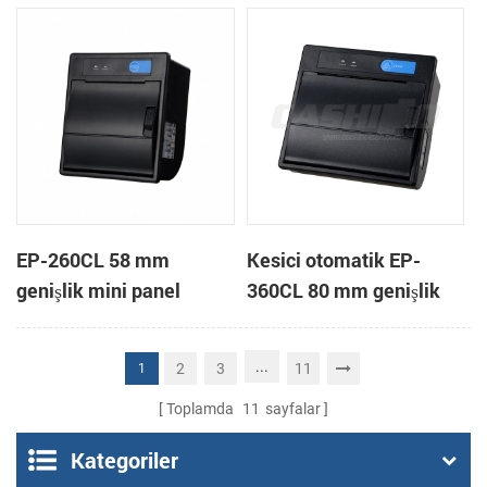
yazıcı
EP-260CL 58 mm
Kesici otomatik EP-
genişlik mini panel
360CL 80 mm genişlik
otomatik kesici termal
mini paneli termal yazıcı
yazıcı bağlama
...
2
3
11
1
Toplamda
11
sayfalar
Kategoriler