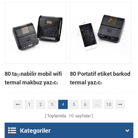
termal yazıcı
80 taşınabilir mobil wifi
80 Portatif etiket barkod
termal makbuz yazıcı
termal yazıcı
...
1
2
3
5
6
10
4
Toplamda
10
sayfalar
Kategoriler